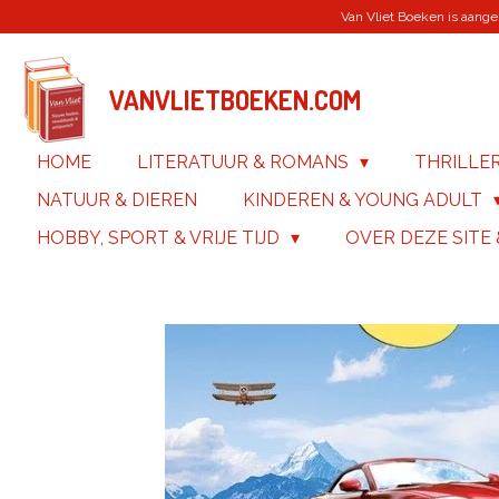
Van Vliet Boeken is aanges
Ga
direct
naar
de
VANVLIETBOEKEN.COM
hoofdinhoud
HOME
LITERATUUR & ROMANS
THRILLE
NATUUR & DIEREN
KINDEREN & YOUNG ADULT
HOBBY, SPORT & VRIJE TIJD
OVER DEZE SITE