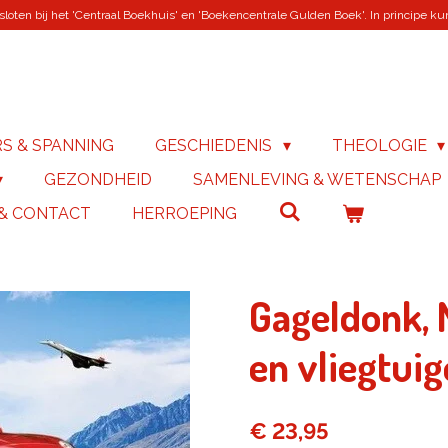
loten bij het 'Centraal Boekhuis' en 'Boekencentrale Gulden Boek'. In principe kunn
RS & SPANNING
GESCHIEDENIS
THEOLOGIE
GEZONDHEID
SAMENLEVING & WETENSCHAP
 & CONTACT
HERROEPING
Gageldonk, 
en vliegtui
€ 23,95