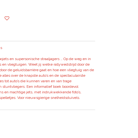
's
jets en supersonische straaljagers … Op de weg en in
s en vliegtuigen. Weet jij welke rallywedstrijd door de
 door de geluidsbarrière gaat en hoe een vliegtuig van de
e alles over de knapste auto’s en de spectaculairste
s tot auto’s die kunnen varen en van trage
 stuntvliegers. Een informatief boek boordevol
ns en machtige jets, met indrukwekkende foto’s,
elletjes. Voor nieuwsgierige snelheidsduivels.