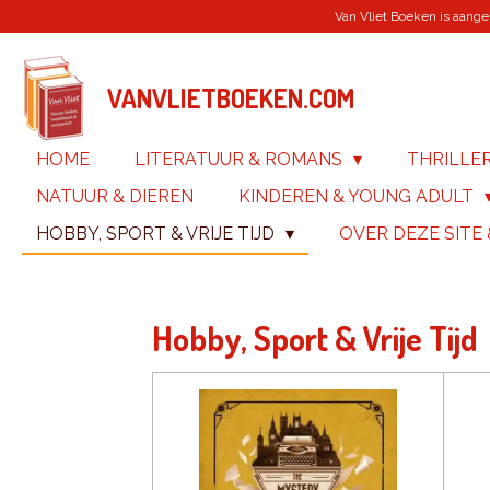
Van Vliet Boeken is aanges
Ga
direct
naar
de
VANVLIETBOEKEN.COM
hoofdinhoud
HOME
LITERATUUR & ROMANS
THRILLE
NATUUR & DIEREN
KINDEREN & YOUNG ADULT
HOBBY, SPORT & VRIJE TIJD
OVER DEZE SITE
Hobby, Sport & Vrije Tijd