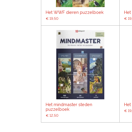
Het WWF dieren puzzelboek
Het
€ 19,50
€ 19
Het mindmaster steden
Het
puzzelboek
€ 19
€ 12,50