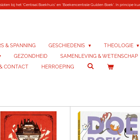
loten bij het 'Centraal Boekhuis' en 'Boekencentrale Gulden Boek'. In principe kunn
RS & SPANNING
GESCHIEDENIS
THEOLOGIE
GEZONDHEID
SAMENLEVING & WETENSCHAP
 & CONTACT
HERROEPING