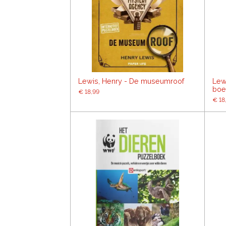
Lewis, Henry - De museumroof
Lew
boe
€ 18,99
€ 18