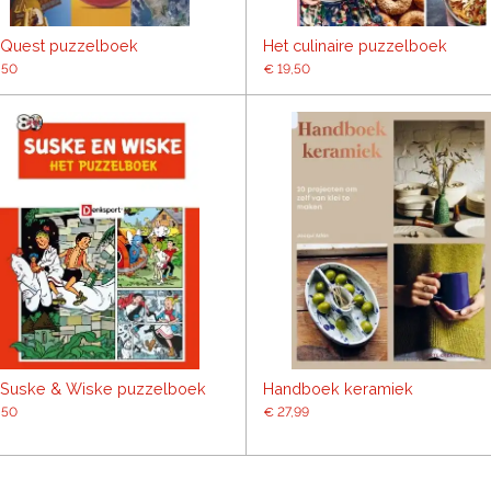
 Quest puzzelboek
Het culinaire puzzelboek
,50
€ 19,50
 Suske & Wiske puzzelboek
Handboek keramiek
,50
€ 27,99