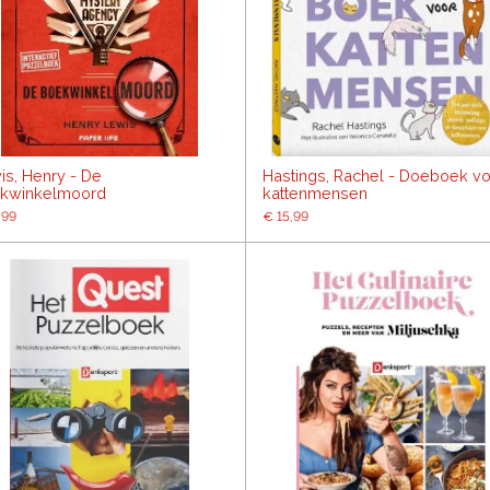
is, Henry - De
Hastings, Rachel - Doeboek v
kwinkelmoord
kattenmensen
,99
€ 15,99