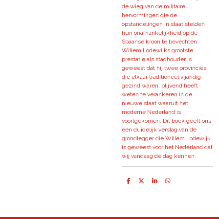
de wieg van de militaire
hervormingen die de
opstandelingen in staat stelden
hun onafhankelijkheid op de
Spaanse kroon te bevechten.
Willem Lodewijks grootste
prestatie als stadhouder is
geweest dat hij twee provincies
die elkaar traditioneel vijandig
gezind waren, blijvend heeft
weten te verankeren in de
nieuwe staat waaruit het
moderne Nederland is
voortgekomen. Dit boek geeft ons
een duidelijk verslag van de
grondlegger die Willem Lodewijk
is geweest voor het Nederland dat
wij vandaag de dag kennen.
D
D
S
D
e
e
h
e
l
e
a
l
e
l
r
e
n
e
n