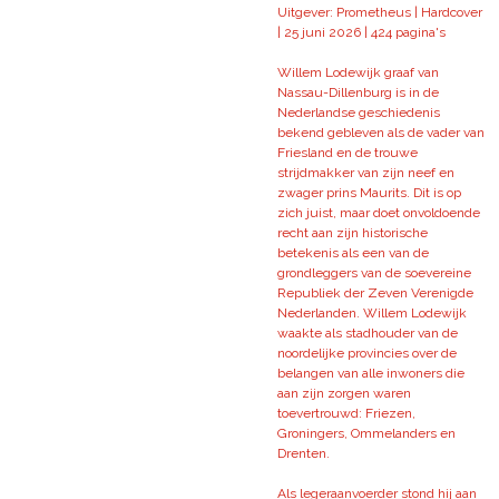
Uitgever: Prometheus | Hardcover
|
25 juni 2026 |
424 pagina's
Willem Lodewijk graaf van
Nassau-Dillenburg is in de
Nederlandse geschiedenis
bekend gebleven als de vader van
Friesland en de trouwe
strijdmakker van zijn neef en
zwager prins Maurits. Dit is op
zich juist, maar doet onvoldoende
recht aan zijn historische
betekenis als een van de
grondleggers van de soevereine
Republiek der Zeven Verenigde
Nederlanden. Willem Lodewijk
waakte als stadhouder van de
noordelijke provincies over de
belangen van alle inwoners die
aan zijn zorgen waren
toevertrouwd: Friezen,
Groningers, Ommelanders en
Drenten.
Als legeraanvoerder stond hij aan