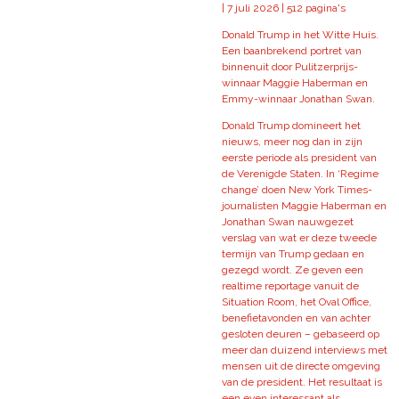
|
7 juli 2026 |
512 pagina's
Donald Trump in het Witte Huis.
Een baanbrekend portret van
binnenuit door Pulitzerprijs-
winnaar Maggie Haberman en
Emmy-winnaar Jonathan Swan.
Donald Trump domineert het
nieuws, meer nog dan in zijn
eerste periode als president van
de Verenigde Staten. In ‘Regime
change’ doen New York Times-
journalisten Maggie Haberman en
Jonathan Swan nauwgezet
verslag van wat er deze tweede
termijn van Trump gedaan en
gezegd wordt. Ze geven een
realtime reportage vanuit de
Situation Room, het Oval Office,
benefietavonden en van achter
gesloten deuren – gebaseerd op
meer dan duizend interviews met
mensen uit de directe omgeving
van de president. Het resultaat is
een even interessant als