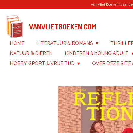
Van Vliet Boeken is aanges
Ga
direct
naar
de
VANVLIETBOEKEN.COM
hoofdinhoud
HOME
LITERATUUR & ROMANS
THRILLE
NATUUR & DIEREN
KINDEREN & YOUNG ADULT
HOBBY, SPORT & VRIJE TIJD
OVER DEZE SITE