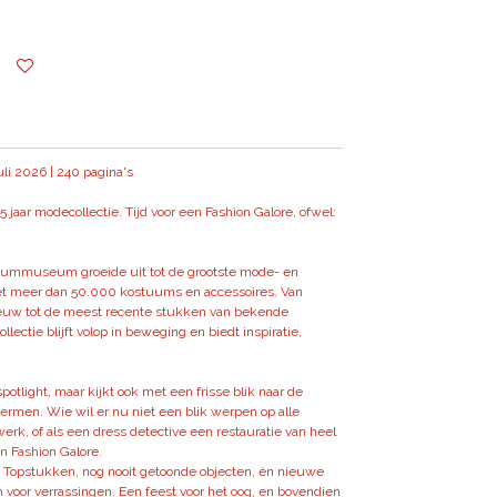
uli 2026 |
240 pagina's
aar modecollectie. Tijd voor een Fashion Galore, ofwel:
uummuseum groeide uit tot de grootste mode- en
et meer dan 50.000 kostuums en accessoires. Van
euw tot de meest recente stukken van bekende
llectie blijft volop in beweging en biedt inspiratie,
potlight, maar kijkt ook met een frisse blik naar de
ermen. Wie wil er nu niet een blik werpen op alle
werk, of als een dress detective een restauratie van heel
in Fashion Galore.
t. Topstukken, nog nooit getoonde objecten, én nieuwe
 voor verrassingen. Een feest voor het oog, en bovendien