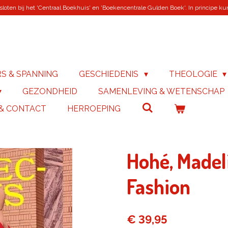
loten bij het 'Centraal Boekhuis' en 'Boekencentrale Gulden Boek'. In principe kunn
RS & SPANNING
GESCHIEDENIS
THEOLOGIE
GEZONDHEID
SAMENLEVING & WETENSCHAP
 & CONTACT
HERROEPING
Hohé, Madeli
Fashion
€ 39,95