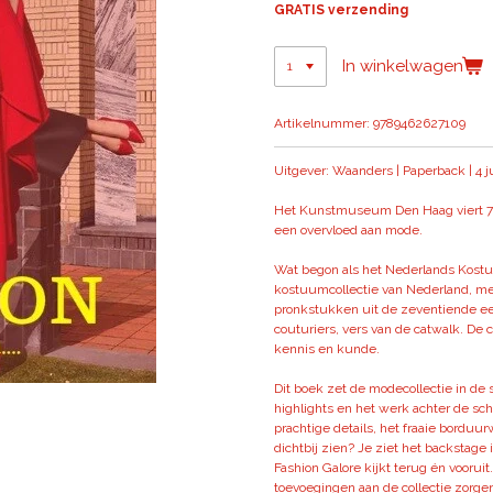
GRATIS verzending
In winkelwagen
Artikelnummer:
9789462627109
Uitgever: Waanders | Paperback |
4 j
Het Kunstmuseum Den Haag viert 75 j
een overvloed aan mode.
Wat begon als het Nederlands Kost
kostuumcollectie van Nederland, m
pronkstukken uit de zeventiende e
couturiers, vers van de catwalk. De co
kennis en kunde.
Dit boek zet de modecollectie in de s
highlights en het werk achter de sch
prachtige details, het fraaie borduur
dichtbij zien? Je ziet het backstage 
Fashion Galore kijkt terug én voorui
toevoegingen aan de collectie zorgen