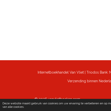
Internetboekhandel Van Vliet | Triodos Bank
Verzending binnen Nederlan
© 2026 vanvlietboeken.com
Deze website maakt gebruik van cookies om uw ervaring te verbeteren en op maa
van alle cookies.