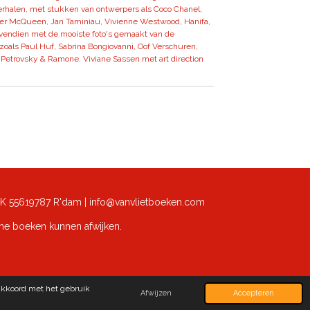
erhalen, met stukken van ontwerpers als Coco Chanel,
der McQueen, Jan Taminiau, Vivienne Westwood, Hanifa,
ovendien met de mooiste foto's gemaakt van de
zoals Paul Huf, Sabrina Bongiovanni, Oof Verschuren,
, Petrovsky & Ramone, Viviane Sassen met art direction
K 55619787 R'dam | info@vanvlietboeken.com
che boeken kunnen afwijken.
akkoord met het gebruik
Afwijzen
Accepteren