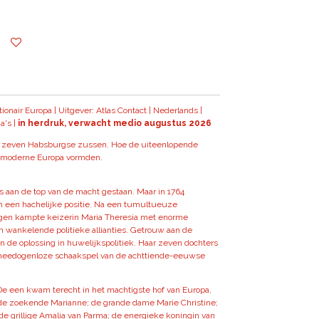
onair Europa | Uitgever: Atlas Contact | Nederlands |
a's |
in herdruk, verwacht medio augustus 2026
 zeven Habsburgse zussen. Hoe de uiteenlopende
t moderne Europa vormden.
aan de top van de macht gestaan. Maar in 1764
n een hachelijke positie. Na een tumultueuze
logen kampte keizerin Maria Theresia met enorme
 wankelende politieke allianties. Getrouw aan de
n de oplossing in huwelijkspolitiek. Haar zeven dochters
 meedogenloze schaakspel van de achttiende-eeuwse
De een kwam terecht in het machtigste hof van Europa,
l: de zoekende Marianne; de grande dame Marie Christine;
de grillige Amalia van Parma; de energieke koningin van