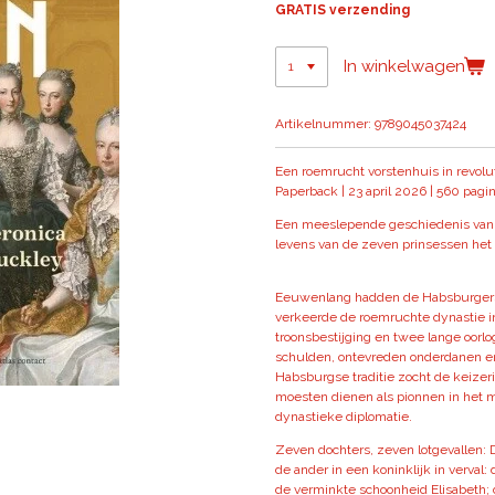
GRATIS verzending
In winkelwagen
Artikelnummer:
9789045037424
Een roemrucht vorstenhuis in revoluti
Paperback |
23 april 2026 |
560 pagin
Een meeslepende geschiedenis van
levens van de zeven prinsessen he
Eeuwenlang hadden de Habsburgers 
verkeerde de roemruchte dynastie i
troonsbestijging en twee lange oor
schulden, ontevreden onderdanen en
Habsburgse traditie zocht de keizeri
moesten dienen als pionnen in het
dynastieke diplomatie.
Zeven dochters, zeven lotgevallen: 
de ander in een koninklijk in verva
de verminkte schoonheid Elisabeth; 