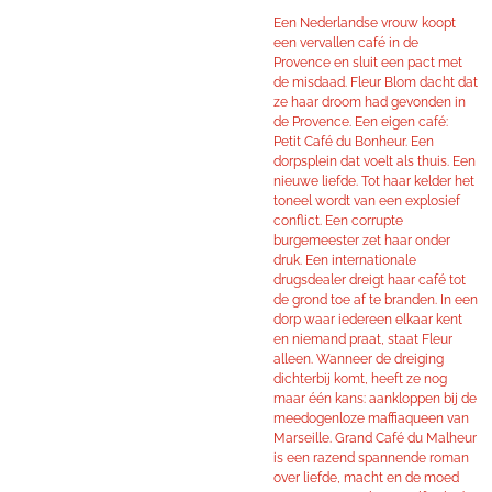
Een Nederlandse vrouw koopt
een vervallen café in de
Provence en sluit een pact met
de misdaad. Fleur Blom dacht dat
ze haar droom had gevonden in
de Provence. Een eigen café:
Petit Café du Bonheur. Een
dorpsplein dat voelt als thuis. Een
nieuwe liefde. Tot haar kelder het
toneel wordt van een explosief
conflict. Een corrupte
burgemeester zet haar onder
druk. Een internationale
drugsdealer dreigt haar café tot
de grond toe af te branden. In een
dorp waar iedereen elkaar kent
en niemand praat, staat Fleur
alleen. Wanneer de dreiging
dichterbij komt, heeft ze nog
maar één kans: aankloppen bij de
meedogenloze maffia­queen van
Marseille. Grand Café du Malheur
is een razend spannende roman
over liefde, macht en de moed