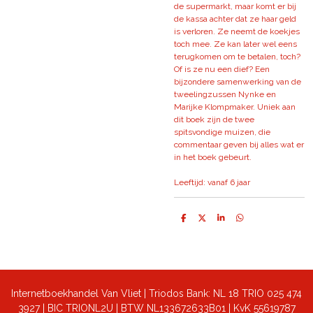
de supermarkt, maar komt er bij
de kassa achter dat ze haar geld
is verloren. Ze neemt de koekjes
toch mee. Ze kan later wel eens
terugkomen om te betalen, toch?
Of is ze nu een dief? Een
bijzondere samenwerking van de
tweelingzussen Nynke en
Marijke Klompmaker. Uniek aan
dit boek zijn de twee
spitsvondige muizen, die
commentaar geven bij alles wat er
in het boek gebeurt.
Leeftijd: vanaf 6 jaar
D
D
S
D
e
e
h
e
l
e
a
l
e
l
r
e
n
e
n
Internetboekhandel Van Vliet | Triodos Bank: NL 18 TRIO 025 474
3927 | BIC TRIONL2U | BTW NL133672633B01 |
KvK 55619787