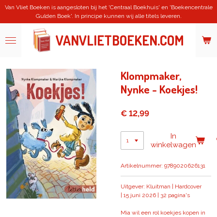
Van Vliet Boeken is aangesloten bij het 'Centraal Boekhuis' en 'Boekencentrale
Ga
Gulden Boek'. In principe kunnen wij alle titels leveren.
direct
naar
de
VANVLIETBOEKEN.COM
hoofdinhoud
Klompmaker,
Nynke - Koekjes!
€ 12,99
In
winkelwagen
Artikelnummer:
9789020626131
Uitgever: Kluitman | Hardcover
|
15 juni 2026 |
32 pagina's
Mia wil een rol koekjes kopen in