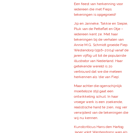
Een feest van herkenning voor
iedereen die met Fieps
tekeningen is opgegroeid!
Jip en Janneke, Takkie en Siepie,
Pluk van de Petteflet en Otje –
iedereen kent ze. Met haar
tekeningen bij de verhalen van
Annie M.G. Schmidt groeide Fiep
Westendorp (1916–2004) vanaf de
jaren vijftig uit tot de populairste
illustrator van Nederland. Haar
getekende wereld is zo
vertrouwd dat we die meteen
herkennen als ‘die van Fiep’.
Maar achter die ogenschijnlijk
moeiteloze stijl gaat een
ontwikkeling schuil. In haar
vroege werk is een zoekende,
realistische hand te zien, nog ver
verwijderd van de tekeningen die
wij nu kennen.
Kunstcriticus Hans den Hartog
Jager volgt Westendorps weg als