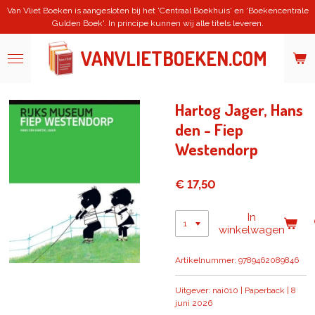
Van Vliet Boeken is aangesloten bij het 'Centraal Boekhuis' en 'Boekencentrale
Ga
Gulden Boek'. In principe kunnen wij alle titels leveren.
direct
naar
de
VANVLIETBOEKEN.COM
hoofdinhoud
Hartog Jager, Hans
den - Fiep
Westendorp
€ 17,50
In
winkelwagen
Artikelnummer:
9789462089846
Uitgever: nai010 | Paperback | 8
juni 2026