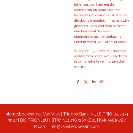
tekenaar, van haar eerste
opdrachten en werk voor
Het
Parool
tot de iconische illustraties
die door generaties in het hart zijn
gesloten. Stap voor stap ontstaat
een beeldtaal die even
eigenzinnig als herkenbaar is.
Eerst in zwart-wit, later vol kleur.
Wie goed kijkt, ontdekt hoe haar
wereld zich ontvouwt – en dat er
in (bijna) elke tekening een dier
schuilt.
D
D
S
D
e
e
h
e
l
e
a
l
e
l
r
e
n
e
n
Internetboekhandel Van Vliet | Triodos Bank: NL 18 TRIO 025 474
3927 | BIC TRIONL2U | BTW NL133672633B01 |
KvK 55619787
R'dam | info@vanvlietboeken.com