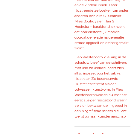
en de kinderrubriek. Later
illustreerde ze boeken van onder
anderen Annie M.G. Schmidt,
Mies Bouhuys en Han G.
Hoekstra – karakteristiek werk
dat haar onsterfelijk maakte,
doordat generatie na generatie
ermee opgroeit en erdoor geraakt
wordt.
Fiep Westendorp, die lang in de
schaduw bleef van de schrijvers
met wie ze werkte, heeft zich
altijd ingezet voor het vak van
illustrator. Ze beschouwde
illustraties terecht als een
volwassen kunstvorm. In Fiep
Westendorp worden nu voor het
eerst alle genres getoond waarin
ze zich bekwaamde, ingebed in
een biografische schets die licht
werpt op haar kunstenaarschap.