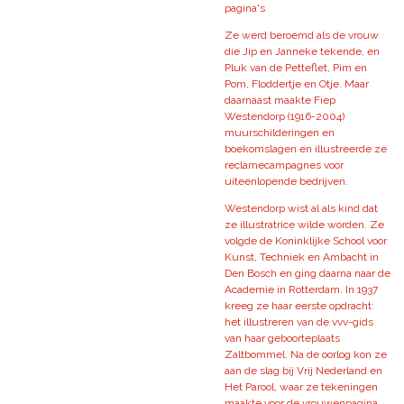
pagina's
Ze werd beroemd als de vrouw
die Jip en Janneke tekende, en
Pluk van de Petteflet, Pim en
Pom, Floddertje en Otje. Maar
daarnaast maakte Fiep
Westendorp (1916-2004)
muurschilderingen en
boekomslagen en illustreerde ze
reclamecampagnes voor
uiteenlopende bedrijven.
Westendorp wist al als kind dat
ze illustratrice wilde worden. Ze
volgde de Koninklijke School voor
Kunst, Techniek en Ambacht in
Den Bosch en ging daarna naar de
Academie in Rotterdam. In 1937
kreeg ze haar eerste opdracht:
het illustreren van de vvv-gids
van haar geboorteplaats
Zaltbommel. Na de oorlog kon ze
aan de slag bij Vrij Nederland en
Het Parool, waar ze tekeningen
maakte voor de vrouwenpagina