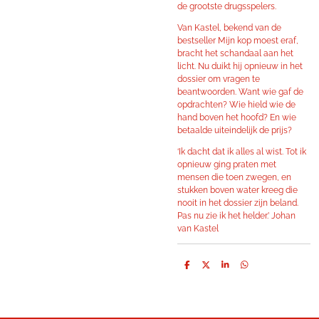
de grootste drugsspelers.
Van Kastel, bekend van de
bestseller Mijn kop moest eraf,
bracht het schandaal aan het
licht. Nu duikt hij opnieuw in het
dossier om vragen te
beantwoorden. Want wie gaf de
opdrachten? Wie hield wie de
hand boven het hoofd? En wie
betaalde uiteindelijk de prijs?
‘Ik dacht dat ik alles al wist. Tot ik
opnieuw ging praten met
mensen die toen zwegen, en
stukken boven water kreeg die
nooit in het dossier zijn beland.
Pas nu zie ik het helder.’ Johan
van Kastel
D
D
S
D
e
e
h
e
l
e
a
l
e
l
r
e
n
e
n