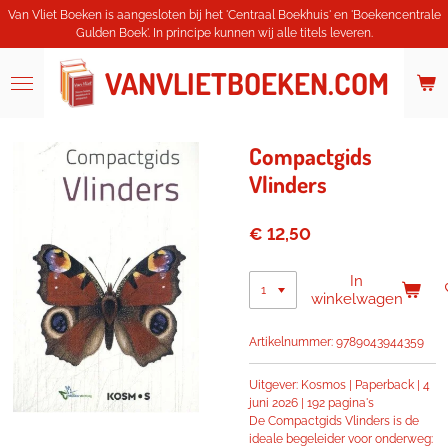
Van Vliet Boeken is aangesloten bij het 'Centraal Boekhuis' en 'Boekencentrale
Ga
Gulden Boek'. In principe kunnen wij alle titels leveren.
direct
naar
VANVLIETBOEKEN.COM
de
hoofdinhoud
Compactgids
Vlinders
€ 12,50
In
winkelwagen
Artikelnummer:
9789043944359
Uitgever: Kosmos | Paperback |
4
juni 2026 |
192 pagina's
De Compactgids Vlinders is de
ideale begeleider voor onderweg: