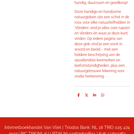
handig, duurzaam en goedkoop!
Deze handige en handzame
natuurgidsen zijn een schot in de
roos voor elke natuurliefhebber. In
'Vlinders' vind je alles over rupsen
en vlinders én waar je deze kunt
vinden. Op iedere pagina van
deze gids vind je een soort in
woord en beeld – met een
heldere beschrijving van de
opvallendste kenmerken en
leefomstandigheden, plus een
natuurgetrouwe tekening voor
snelle herkenning.
D
D
S
D
e
e
h
e
l
e
a
l
e
l
r
e
n
e
n
Internetboekhandel Van Vliet | Triodos Bank: NL 18 TRIO 025 474
3927 | BIC TRIONL2U | BTW NL133672633B01 |
KvK 55619787