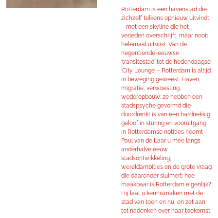
Rotterdam is een havenstad die
zichzelf telkens opnieuw uitvindt
– met een skyline die het
verleden overschrijft, maar nooit
helemaal uitwist. Van de
negentiende-eeuwse
‘transitostad’ tot de hedendaagse
‘City Lounge’ – Rotterdam is altijd
in beweging geweest. Haven,
migratie, verwoesting,
wederopbouw: ze hebben een
stadspsyche gevormd die
doordrenkt is van een hardnekkig
geloof in sturing en vooruitgang.
In Rotterdamse notities neemt
Paul van de Laar u mee langs
anderhalve eeuw
stadsontwikkeling,
wereldambities en de grote vraag
die daaronder sluimert: hoe
maakbaar is Rotterdam eigenlijk?
Hij laat u kennismaken met de
stad van toen en nu, en zet aan
tot nadenken over haar toekomst.