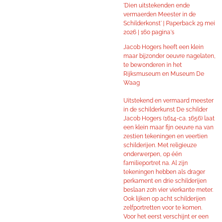
'Dien uitstekenden ende
vermaerden Meester in de
Schilderkonst' |
Paperback
29 mei
2026 |
160 pagina's
Jacob Hogers heeft een klein
maar bijzonder oeuvre nagelaten,
te bewonderen in het
Rijksmuseum en Museum De
Waag
Uitstekend en vermaard meester
in de schilderkunst De schilder
Jacob Hogers (1614-ca. 1656) laat
een klein maar fijn oeuvre na van
zestien tekeningen en veertien
schilderijen. Met religieuze
onderwerpen, op één
familieportret na. Al zijn
tekeningen hebben als drager
perkament en drie schilderijen
beslaan zo’n vier vierkante meter.
Ook lijken op acht schilderijen
zelfportretten voor te komen.
Voor het eerst verschijnt er een