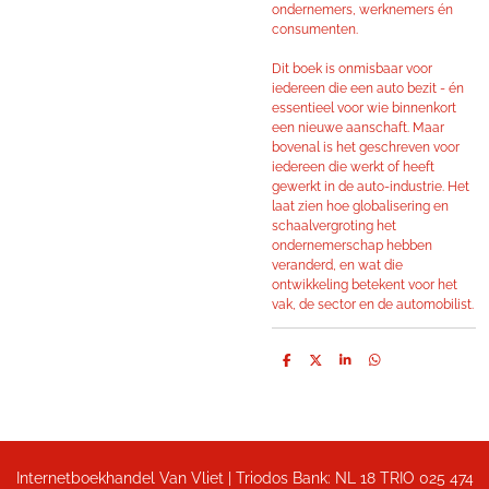
ondernemers, werknemers én
consumenten.
Dit boek is onmisbaar voor
iedereen die een auto bezit - én
essentieel voor wie binnenkort
een nieuwe aanschaft. Maar
bovenal is het geschreven voor
iedereen die werkt of heeft
gewerkt in de auto-industrie. Het
laat zien hoe globalisering en
schaalvergroting het
ondernemerschap hebben
veranderd, en wat die
ontwikkeling betekent voor het
vak, de sector en de automobilist.
D
D
S
D
e
e
h
e
l
e
a
l
e
l
r
e
n
e
n
Internetboekhandel Van Vliet | Triodos Bank: NL 18 TRIO 025 474