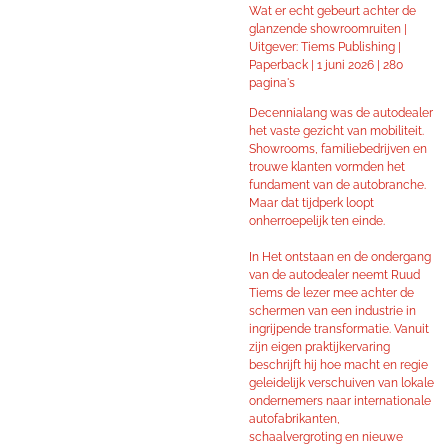
Wat er echt gebeurt achter de
glanzende showroomruiten |
Uitgever: Tiems Publishing |
Paperback | 1 juni 2026 |
280
pagina's
Decennialang was de autodealer
het vaste gezicht van mobiliteit.
Showrooms, familiebedrijven en
trouwe klanten vormden het
fundament van de autobranche.
Maar dat tijdperk loopt
onherroepelijk ten einde.
In Het ontstaan en de ondergang
van de autodealer neemt Ruud
Tiems de lezer mee achter de
schermen van een industrie in
ingrijpende transformatie. Vanuit
zijn eigen praktijkervaring
beschrijft hij hoe macht en regie
geleidelijk verschuiven van lokale
ondernemers naar internationale
autofabrikanten,
schaalvergroting en nieuwe