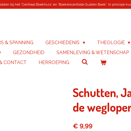
loten bij het 'Centraal Boekhuis' en 'Boekencentrale Gulden Boek'. In principe kunn
RS & SPANNING
GESCHIEDENIS
THEOLOGIE
GEZONDHEID
SAMENLEVING & WETENSCHAP
 & CONTACT
HERROEPING
Schutten, J
de weglope
€ 9,99