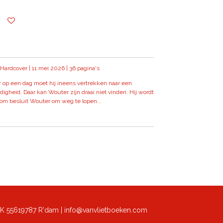
Hardcover | 11
mei 2026 |
36 pagina's
 op een dag moet hij ineens vertrekken naar een
gheid. Daar kan Wouter zijn draai niet vinden. Hij wordt
om besluit Wouter om weg te lopen...
K 55619787 R'dam | info@vanvlietboeken.com