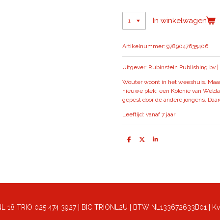
In winkelwagen
Artikelnummer:
9789047635406
Uitgever: Rubinstein Publishing bv | 
Wouter woont in het weeshuis. Maar
nieuwe plek: een Kolonie van Weldadi
gepest door de andere jongens. Daar
Leeftijd: vanaf 7 jaar
D
D
S
e
e
h
l
e
a
e
l
r
n
e
: NL 18 TRIO 025 474 3927 | BIC TRIONL2U | BTW NL133672633B01 |
Kv