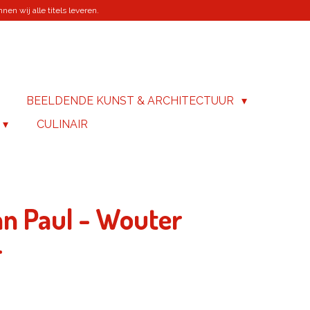
en wij alle titels leveren.
BEELDENDE KUNST & ARCHITECTUUR
CULINAIR
an Paul - Wouter
r