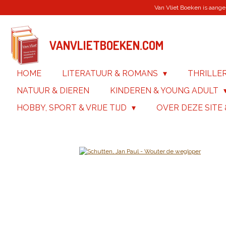
Van Vliet Boeken is aanges
Ga
direct
naar
de
VANVLIETBOEKEN.COM
hoofdinhoud
HOME
LITERATUUR & ROMANS
THRILLE
NATUUR & DIEREN
KINDEREN & YOUNG ADULT
HOBBY, SPORT & VRIJE TIJD
OVER DEZE SITE