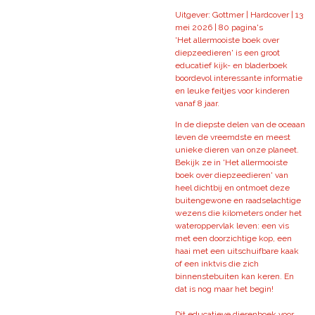
Uitgever: Gottmer | Hardcover |
13
mei 2026 |
80 pagina's
'Het allermooiste boek over
diepzeedieren' is een groot
educatief kijk- en bladerboek
boordevol interessante informatie
en leuke feitjes voor kinderen
vanaf 8 jaar.
In de diepste delen van de oceaan
leven de vreemdste en meest
unieke dieren van onze planeet.
Bekijk ze in 'Het allermooiste
boek over diepzeedieren' van
heel dichtbij en ontmoet deze
buitengewone en raadselachtige
wezens die kilometers onder het
wateroppervlak leven: een vis
met een doorzichtige kop, een
haai met een uitschuifbare kaak
of een inktvis die zich
binnenstebuiten kan keren. En
dat is nog maar het begin!
Dit educatieve dierenboek voor