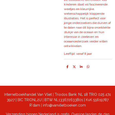
kinderen staat vol fascinerende
weetjes en kleurrijke,
wetenschappelijk kloppende
illustraties. Het is perfect voor
jonge onderzoekers die durven af
te dalen naar dit bijna onontdekte
stukje van de oceaan en hun
interesse in zeeleven en
oceaanonderzoek verder willen
ontwikkelen.
Leeftijd: vanaf 8 jaar
D
D
S
D
e
e
h
e
l
e
a
l
e
l
r
e
n
e
n
Internetboekhandel Van Vliet | Triodos Bank: NL 18 TRIO 025 474
3927 | BIC TRIONL2U | BTW NL133672633B01 |
KvK 55619787
R'dam | info@vanvlietboeken.com
Verzending binnen Nederland is gratis. Overige landen de dan