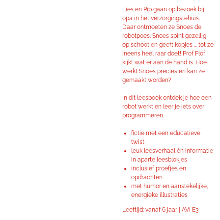
Lies en Pip gaan op bezoek bij
opa in het verzorgingstehuis.
Daar ontmoeten ze Snoes de
robotpoes. Snoes spint gezellig
op schoot en geeft kopjes ... tot ze
ineens heel raar doet! Prof Plof
kijkt wat er aan de hand is. Hoe
werkt Snoes precies en kan ze
gemaakt worden?
In dit leesboek ontdek je hoe een
robot werkt en leer je iets over
programmeren.
fictie met een educatieve
twist
leuk leesverhaal én informatie
in aparte leesblokjes
inclusief proefjes en
opdrachten
met humor en aanstekelijke,
energieke illustraties
Leeftijd: vanaf 6 jaar | AVI E3