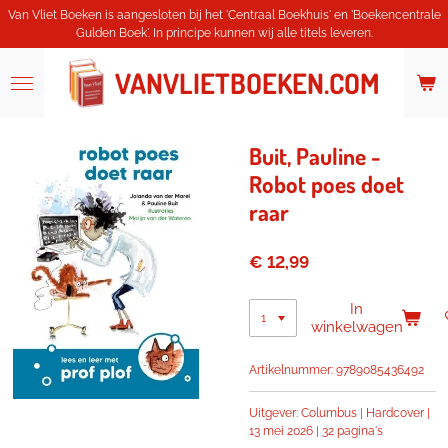
Van Vliet Boeken is aangesloten bij het 'Centraal Boekhuis' en 'Boekencentrale
Ga
Gulden Boek'. In principe kunnen wij alle titels leveren.
direct
naar
de
VANVLIETBOEKEN.COM
hoofdinhoud
Buit, Pauline -
Robot poes doet
raar
€ 12,99
In
winkelwagen
Artikelnummer:
9789085436492
Uitgever: Columbus | Hardcover |
13 mei 2026 |
32 pagina's