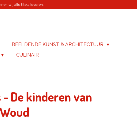
en wij alle titels leveren.
BEELDENDE KUNST & ARCHITECTUUR
CULINAIR
s - De kinderen van
e Woud