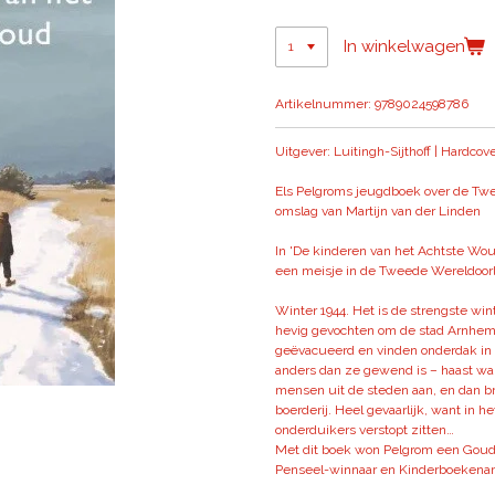
In winkelwagen
Artikelnummer:
9789024598786
Uitgever: Luitingh-Sijthoff | Hardcov
Els Pelgroms jeugdboek over de Tw
omslag van Martijn van der Linden
In 'De kinderen van het Achtste Wou
een meisje in de Tweede Wereldoorl
Winter 1944. Het is de strengste winte
hevig gevochten om de stad Arnhem. 
geëvacueerd en vinden onderdak in e
anders dan ze gewend is – haast wa
mensen uit de steden aan, en dan br
boerderij. Heel gevaarlijk, want in he
onderduikers verstopt zitten…
Met dit boek won Pelgrom een Goud
Penseel-winnaar en Kinderboekenamb