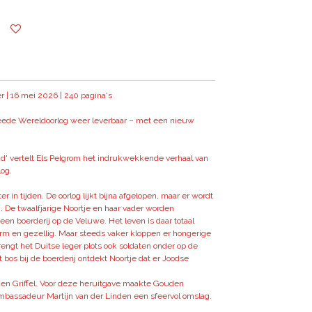
er | 16 mei 2026 |
240 pagina's
eede Wereldoorlog weer leverbaar – met een nieuw
d' vertelt Els Pelgrom het indrukwekkende verhaal van
og.
r in tijden. De oorlog lijkt bijna afgelopen, maar er wordt
De twaalfjarige Noortje en haar vader worden
en boerderij op de Veluwe. Het leven is daar totaal
rm en gezellig. Maar steeds vaker kloppen er hongerige
engt het Duitse leger plots ook soldaten onder op de
t bos bij de boerderij ontdekt Noortje dat er Joodse
en Griffel. Voor deze heruitgave maakte Gouden
assadeur Martijn van der Linden een sfeervol omslag.