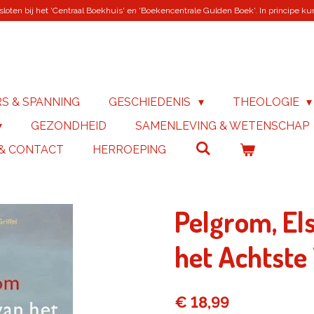
loten bij het 'Centraal Boekhuis' en 'Boekencentrale Gulden Boek'. In principe kunn
RS & SPANNING
GESCHIEDENIS
THEOLOGIE
GEZONDHEID
SAMENLEVING & WETENSCHAP
 & CONTACT
HERROEPING
Pelgrom, El
het Achtst
€ 18,99