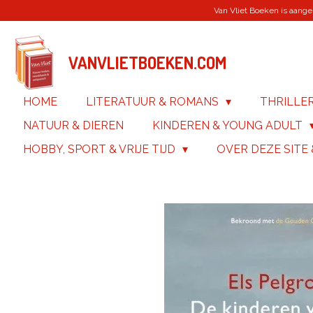
Van Vliet Boeken is aanges
Ga
direct
naar
de
VANVLIETBOEKEN.COM
hoofdinhoud
HOME
LITERATUUR & ROMANS
THRILLE
NATUUR & DIEREN
KINDEREN & YOUNG ADULT
HOBBY, SPORT & VRIJE TIJD
OVER DEZE SITE