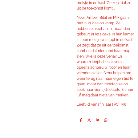
meisje in de kast. Ze zegt dat ze
uit de toekomst komt …
Noor, Amber, Bilal en Mik gaan
met hun klas op kamp. Ze
hebben er veel zin in, maar dan
gebeurt er iets geks. In hun kamer
zit een meisje verstopt in de kast.
Ze zegt dat ze uit de toekomst
komt en dat niemand haar mag
zien. Wie is deze Sena? En
waarom loopt de klok soms
opeens achteruit? Noor en haar
vrienden willen Sena helpen om
weer terug naar haar eigen tijd te
gaan, maar dan moeten ze op
zoek naar vier tijdsleutels. En hun
juf mag daar niets van merken …
Leeftijd: vanaf 9 jaar | AVI M5
D
D
S
D
e
e
h
e
l
e
a
l
e
l
r
e
n
e
n