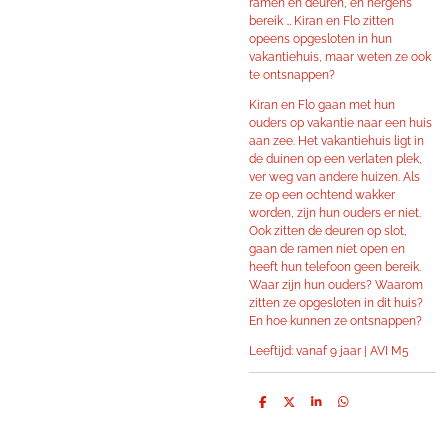
ramen en deuren, en nergens
bereik … Kiran en Flo zitten
opeens opgesloten in hun
vakantiehuis, maar weten ze ook
te ontsnappen?
Kiran en Flo gaan met hun
ouders op vakantie naar een huis
aan zee. Het vakantiehuis ligt in
de duinen op een verlaten plek,
ver weg van andere huizen. Als
ze op een ochtend wakker
worden, zijn hun ouders er niet.
Ook zitten de deuren op slot,
gaan de ramen niet open en
heeft hun telefoon geen bereik.
Waar zijn hun ouders? Waarom
zitten ze opgesloten in dit huis?
En hoe kunnen ze ontsnappen?
Leeftijd: vanaf 9 jaar | AVI M5
D
D
S
D
e
e
h
e
l
e
a
l
e
l
r
e