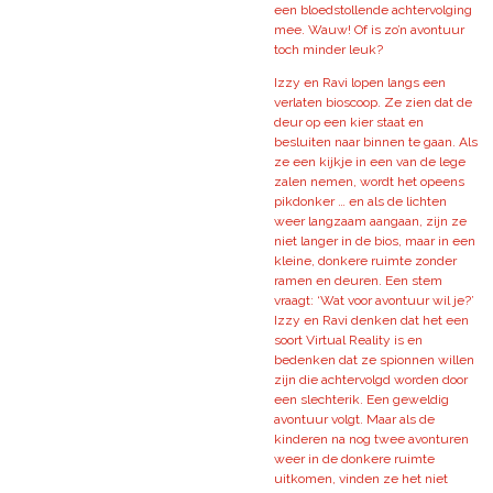
een bloedstollende achtervolging
mee. Wauw! Of is zo’n avontuur
toch minder leuk?
Izzy en Ravi lopen langs een
verlaten bioscoop. Ze zien dat de
deur op een kier staat en
besluiten naar binnen te gaan. Als
ze een kijkje in een van de lege
zalen nemen, wordt het opeens
pikdonker … en als de lichten
weer langzaam aangaan, zijn ze
niet langer in de bios, maar in een
kleine, donkere ruimte zonder
ramen en deuren. Een stem
vraagt: ‘Wat voor avontuur wil je?’
Izzy en Ravi denken dat het een
soort Virtual Reality is en
bedenken dat ze spionnen willen
zijn die achtervolgd worden door
een slechterik. Een geweldig
avontuur volgt. Maar als de
kinderen na nog twee avonturen
weer in de donkere ruimte
uitkomen, vinden ze het niet