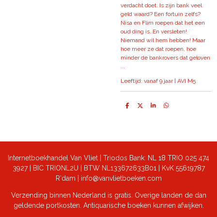
verdacht doet. Is zijn bank veel
geld waard? Een fortuin zelfs?
Nisa en Flim roepen dat het een
oud ding is. En versleten!
Niemand wil hem hebben! Maar
hoe meer ze dat roepen, hoe
minder de bankrovers dat geloven
...
Leeftijd: vanaf 9 jaar |
AVI M5
D
D
S
D
e
e
h
e
l
e
a
l
e
l
r
e
n
e
n
Internetboekhandel Van Vliet | Triodos Bank: NL 18 TRIO 025 474
3927 | BIC TRIONL2U | BTW NL133672633B01 |
KvK 55619787
R'dam | info@vanvlietboeken.com
Verzending binnen Nederland is gratis. Overige landen de dan
geldende portkosten. Antiquarische boeken kunnen afwijken.