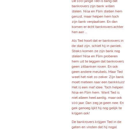
De 100-jarige Ted is bang dat
bankrovers zijn bank willen
stelen. Nisa en Flim stellen hem
gerust, maar helpen hem toch
zijn bank verplaatsen. En dan
komen er écht bankrovers achter
hen aan …
Als Ted hoort dat er bankrovers in
de stad zijn, schiet hij in paniek.
Straks komen ze zijn bank nog
stelen! Nisa en Flim proberen
hem uit te leggen dat bankrovers
geen zitbanken roven. En ook
geen andere meubels. Maar Ted
weet het niet zo zeker. Zijn bank
moet meteen naar een bankkluis!
Het is een maf idee. Toch helpen
Nisa en Flim hem. Want Ted is
niet alleen heel aardig, maar ook
100 jaar. Dan zeg je geen nee. En
gek genoeg lijkt hij nog gelijk te
krijgen ook!
De bankrovers krijgen Ted in de
gaten en vinden dat hij nogal