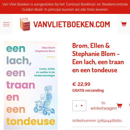
Van Vliet Boeken is aangesloten bij het 'Centraal Boekhuis' en 'Boekencentrale
Ga
Gulden Boek'. In principe kunnen wij alle titels leveren.
direct
naar
de
VANVLIETBOEKEN.COM
hoofdinhoud
Brom, Ellen &
Stephanie Blom -
Een lach, een traan
en een tondeuse
€ 22,99
GRATIS verzending
In
winkelwagen
Artikelnummer:
9789044661811