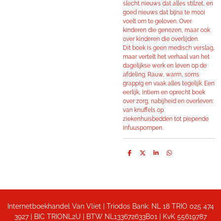
slecht nieuws dat alles stilzet, en
goed nieuws dat bijna te mooi
voelt om te geloven. Over
kinderen die genezen, maar ook
over kinderen die overlijden.
Dit boek is geen medisch verslag,
maar vertelt het verhaal van het
dagelijkse werk en leven op de
afdeling. Rauw, warm, soms
grappig en vaak alles tegelijk. Een
eerlijk, intiem en oprecht boek
over zorg, nabijheid en overleven:
van knuffels op
ziekenhuisbedden tot piepende
infuuspompen.
D
D
S
D
e
e
h
e
l
e
a
l
e
l
r
e
n
e
n
Internetboekhandel Van Vliet | Triodos Bank: NL 18 TRIO 025 474
3927 | BIC TRIONL2U | BTW NL133672633B01 |
KvK 55619787