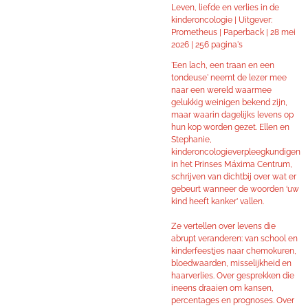
Leven, liefde en verlies in de
kinderoncologie | Uitgever:
Prometheus | Paperback |
28 mei
2026 |
256 pagina's
'Een lach, een traan en een
tondeuse' neemt de lezer mee
naar een wereld waarmee
gelukkig weinigen bekend zijn,
maar waarin dagelijks levens op
hun kop worden gezet. Ellen en
Stephanie,
kinderoncologieverpleegkundigen
in het Prinses Máxima Centrum,
schrijven van dichtbij over wat er
gebeurt wanneer de woorden ‘uw
kind heeft kanker’ vallen.
Ze vertellen over levens die
abrupt veranderen: van school en
kinderfeestjes naar chemokuren,
bloedwaarden, misselijkheid en
haarverlies. Over gesprekken die
ineens draaien om kansen,
percentages en prognoses. Over