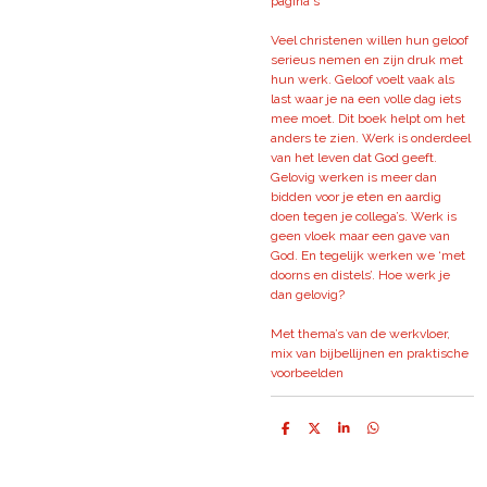
pagina's
Veel christenen willen hun geloof
serieus nemen en zijn druk met
hun werk. Geloof voelt vaak als
last waar je na een volle dag iets
mee moet. Dit boek helpt om het
anders te zien. Werk is onderdeel
van het leven dat God geeft.
Gelovig werken is meer dan
bidden voor je eten en aardig
doen tegen je collega’s. Werk is
geen vloek maar een gave van
God. En tegelijk werken we ‘met
doorns en distels’. Hoe werk je
dan gelovig?
Met thema’s van de werkvloer,
mix van bijbellijnen en praktische
voorbeelden
D
D
S
D
e
e
h
e
l
e
a
l
e
l
r
e
n
e
n