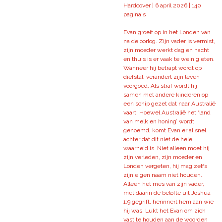
Hardcover |
6 april 2026 |
140
pagina's
Evan groeit op in het Londen van
na de oorlog. Zijn vader is vermist,
zijn moeder werkt dag en nacht
en thuis is er vaak te weinig eten.
Wanneer hij betrapt wordt op
diefstal, verandert zijn leven
voorgoed. Als straf wordt hij
samen met andere kinderen op
een schip gezet dat naar Australië
vaart. Hoewel Australië het ‘land
van melk en honing’ wordt
genoemd, komt Evan er al snel
achter dat dit niet de hele
waarheid is. Niet alleen moet hij
zijn verleden, zijn moeder en
Londen vergeten, hij mag zelfs
zijn eigen naam niet houden.
Alleen het mes van zijn vader,
met daarin de belofte uit Joshua
1:9 gegrift, herinnert hem aan wie
hij was. Lukt het Evan om zich
vast te houden aan de woorden