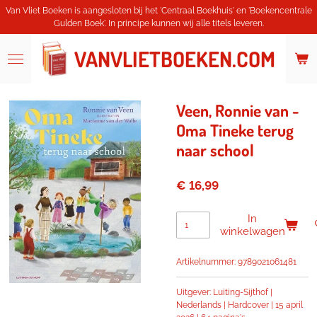
Van Vliet Boeken is aangesloten bij het 'Centraal Boekhuis' en 'Boekencentrale
Ga
Gulden Boek'. In principe kunnen wij alle titels leveren.
direct
naar
VANVLIETBOEKEN.COM
de
hoofdinhoud
Veen, Ronnie van -
Oma Tineke terug
naar school
€ 16,99
In
winkelwagen
Artikelnummer:
9789021061481
Uitgever: Luiting-Sijthof |
Nederlands | Hardcover |
15 april