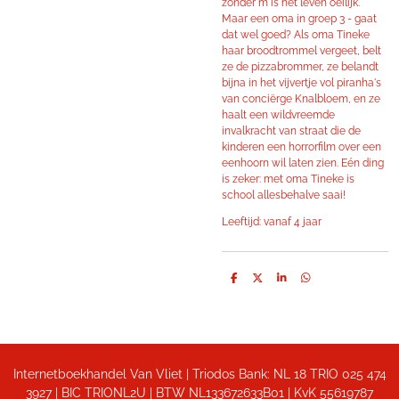
zonder m is het leven oeilijk.
Maar een oma in groep 3 - gaat
dat wel goed? Als oma Tineke
haar broodtrommel vergeet, belt
ze de pizzabrommer, ze belandt
bijna in het vijvertje vol piranha's
van conciërge Knalbloem, en ze
haalt een wildvreemde
invalkracht van straat die de
kinderen een horrorfilm over een
eenhoorn wil laten zien. Eén ding
is zeker: met oma Tineke is
school allesbehalve saai!
Leeftijd: vanaf 4 jaar
D
D
S
D
e
e
h
e
l
e
a
l
e
l
r
e
n
e
n
Internetboekhandel Van Vliet | Triodos Bank: NL 18 TRIO 025 474
3927 | BIC TRIONL2U | BTW NL133672633B01 |
KvK 55619787