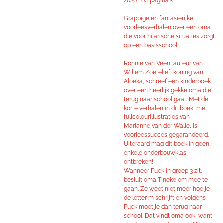
2026 |
64 pagina's
Grappige en fantasierijke
voorleesverhalen over een oma
die voor hilarische situaties zorgt
op een basisschool.
Ronnie van Veen, auteur van
Willem Zoetelief, koning van
Aloeka, schreef een kinderboek
over een heerlijk gekke oma die
terug naar school gaat. Met de
korte verhalen in dit boek, met
fullcolourillustraties van
Marianne van der Walle, is
voorleessucces gegarandeerd.
Uiteraard mag dit boek in geen
enkele onderbouwklas
ontbreken!
Wanneer Puck in groep 3 zit,
besluit oma Tineke om mee te
gaan. Ze weet niet meer hoe je
de letter m schrijft en volgens
Puck moet je dan terug naar
school. Dat vindt oma ook, want