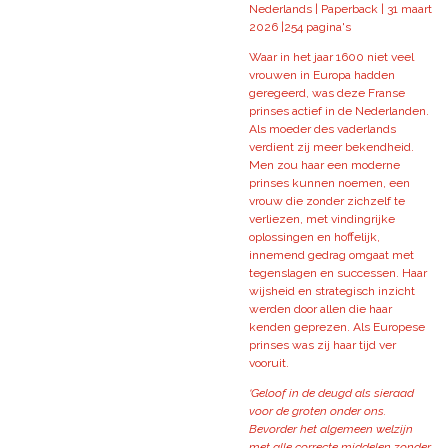
Nederlands | Paperback |
31 maart
2026 |
254 pagina's
Waar in het jaar 1600 niet veel
vrouwen in Europa hadden
geregeerd, was deze Franse
prinses actief in de Nederlanden.
Als moeder des vaderlands
verdient zij meer bekendheid.
Men zou haar een moderne
prinses kunnen noemen, een
vrouw die zonder zichzelf te
verliezen, met vindingrijke
oplossingen en hoffelijk,
innemend gedrag omgaat met
tegenslagen en successen. Haar
wijsheid en strategisch inzicht
werden door allen die haar
kenden geprezen. Als Europese
prinses was zij haar tijd ver
vooruit.
‘Geloof in de deugd als sieraad
voor de groten onder ons.
Bevorder het algemeen welzijn
met alle correcte middelen zonder