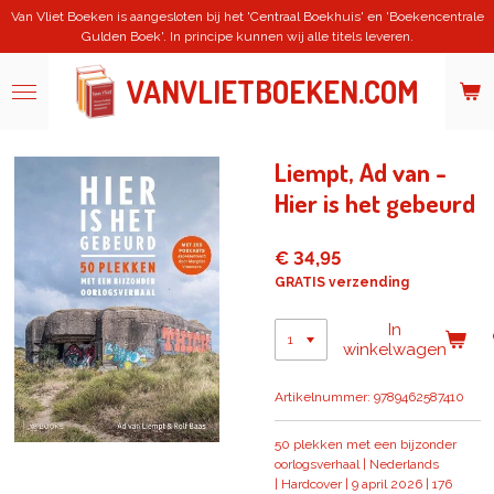
Van Vliet Boeken is aangesloten bij het 'Centraal Boekhuis' en 'Boekencentrale
Ga
Gulden Boek'. In principe kunnen wij alle titels leveren.
direct
naar
de
VANVLIETBOEKEN.COM
hoofdinhoud
Liempt, Ad van -
Hier is het gebeurd
€ 34,95
GRATIS verzending
In
winkelwagen
Artikelnummer:
9789462587410
50 plekken met een bijzonder
oorlogsverhaal |
Nederlands
|
Hardcover |
9 april 2026 |
176