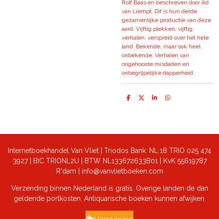
Rolf Baas en beschreven door Ad
van Liempt. Dit is hun derde
gezamenlijke productie van deze
aard. Vijftig plekken, vijftig
verhalen, verspreid over het hele
land. Bekende, maar ook heel
onbekende. Verhalen van
ongehoorde misdaden en
onbegrijpelijke dapperheid.
D
D
S
D
e
e
h
e
l
e
a
l
e
l
r
e
n
e
n
Internetboekhandel Van Vliet | Triodos Bank: NL 18 TRIO 025 474
3927 | BIC TRIONL2U | BTW NL133672633B01 |
KvK 55619787
R'dam | info@vanvlietboeken.com
Verzending binnen Nederland is gratis. Overige landen de dan
geldende portkosten. Antiquarische boeken kunnen afwijken.