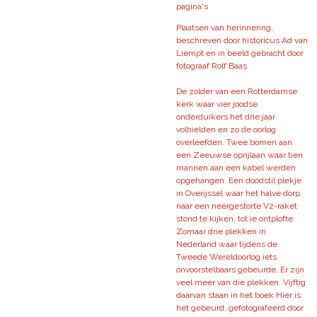
pagina's
Plaatsen van herinnering,
beschreven door historicus Ad van
Liempt en in beeld gebracht door
fotograaf Rolf Baas.
De zolder van een Rotterdamse
kerk waar vier joodse
onderduikers het drie jaar
volhielden en zo de oorlog
overleefden. Twee bomen aan
een Zeeuwse oprijlaan waar tien
mannen aan een kabel werden
opgehangen. Een doodstil plekje
in Overijssel waar het halve dorp
naar een neergestorte V2-raket
stond te kijken, tot ie ontplofte.
Zomaar drie plekken in
Nederland waar tijdens de
Tweede Wereldoorlog iets
onvoorstelbaars gebeurde. Er zijn
veel meer van die plekken. Vijftig
daarvan staan in het boek Hier is
het gebeurd, gefotografeerd door