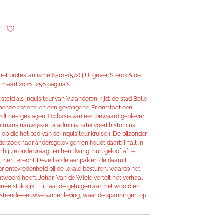
 het protestantisme (1501-1572) |
Uitgever: Sterck & de
maart 2026 |
256 pagina's
esteld als inquisiteur van Vlaanderen, rijdt de stad Belle
pende escorte en een gevangene. Er ontstaat een
rdt neergeslagen. Op basis van een bewaard gebleven
telmans’ nauwgezette administratie voert historicus
op die het pad van de inquisiteur kruisen. De bijzonder
nderzoek naar andersgelovigen en houdt daarbij halt in
 hij ze ondervraagt en hen dwingt hun geloof af te
hij hen terecht. Deze harde aanpak en de daaruit
r ontevredenheid bij de lokale besturen, waarop het
twoord heeft. Johan Van de Wiele vertelt het verhaal
neelstuk kijkt. Hij laat de getuigen aan het woord en
e zestiende-eeuwse samenleving, waar de spanningen op