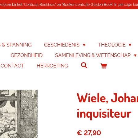
loten bij het 'Centraal Boekhuis' en 'Boekencentrale Gulden Boek'. In principe kunn
S & SPANNING
GESCHIEDENIS
THEOLOGIE
GEZONDHEID
SAMENLEVING & WETENSCHAP
& CONTACT
HERROEPING
Wiele, Joha
inquisiteur
€ 27,90