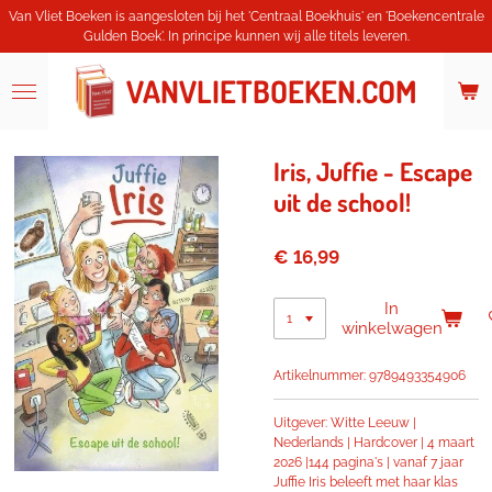
Van Vliet Boeken is aangesloten bij het 'Centraal Boekhuis' en 'Boekencentrale
Ga
Gulden Boek'. In principe kunnen wij alle titels leveren.
direct
naar
de
VANVLIETBOEKEN.COM
hoofdinhoud
Iris, Juffie - Escape
uit de school!
€ 16,99
In
winkelwagen
Artikelnummer:
9789493354906
Uitgever: Witte Leeuw |
Nederlands |
Hardcover |
4 maart
2026 |
144 pagina's | vanaf 7 jaar
Juffie Iris beleeft met haar klas