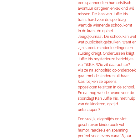
een spannend en humoristisch
avontuur dat geen enkel kind wil
missen. De klas van Juffie Iris
traint hard voor de sportdag,
want de winnende school komt
in de krant én op het
Jeugdjournaal. De school kan wel
wat publiciteit gebruiken, want er
zijn steeds minder leerlingen en
sluiting dreigt. Ondertussen krijgt
Juffie Iris mysterieuze berichtjes
via TikTok. Wie zit daarachter?
Als ze na schooltijd op onderzoek
gaat met de kinderen uit haar
klas, blijken ze opeens
opgesloten te zitten in de school.
En dat nog wel de avond voor de
sportdag! Kan Juffie Iris, met hulp
van de kinderen, op tijd
ontsnappen?
Een vrolijk, eigentijds en vlot
geschreven kinderboek vol
humor, raadsels en spanning,
perfect voor lezers vanaf 8 jaar