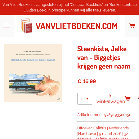
Van Vliet Boeken is aangesloten bij het 'Centraal Boekhuis' en 'Boekencentrale
Ga
Gulden Boek'. In principe kunnen wij alle titels leveren.
direct
naar
de
VANVLIETBOEKEN.COM
hoofdinhoud
Steenkiste, Jelke
van - Biggetjes
krijgen geen naam
€ 16,99
In
winkelwagen
Artikelnummer:
9789493500150
Uitgever: Calidris | Nederlands
|
Hardcover |
9 maart 2026 |
32