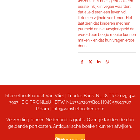
wezens. Het boek geeft ook een
eerste inkijk in vegan waarden:
dat alle dieren een leven vol
liefde en vrijheid verdienen. Het
laat zien dat kinderen met hun
puurheid en nieuwsgierigheid de
wereld een beetje mooier kunnen
maken - en dat hun vragen ertoe
doen.
D
D
S
D
e
e
h
e
l
e
a
l
e
l
r
e
n
e
n
Internetboekhandel Van Vliet | Triodos Bank: NL 18 TRIO 025 474
3927 | BIC TRIONL2U | BTW NL133672633B01 |
KvK 55619787
R'dam | info@vanvlietboeken.com
Verzending binnen Nederland is gratis. Overige landen de dan
geldende portkosten. Antiquarische boeken kunnen afwijken.
Herroeping