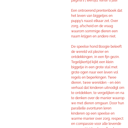
pagina's | leeftijd: vanaf 6 jaar
Een ontroerend prentenboek dat
het leven van biggetjes en
puppy’s naast elkaar zet. Over
zorg, afscheid en de vraag
waarom sommige dieren een
naam krijgen en andere niet.
De speelse hond Boogie beleeft
de wereld vol plezier en
ontdekkingen, in een fijn gezin.
Tegelijkertijd kijkt een klein
biggetje in een grote stal met
grote ogen naar een leven vol
regels en beperkingen. Twee
dieren, twee werelden - en één
verhaal dat kinderen uitnodigt om
te ontdekken, te vergelijken en na
te denken over de manier waarop
we met dieren omgaan. Door hun
parallelle avonturen leren
kinderen op een speelse en
warme manier over zorg, respect
en compassie voor alle levende