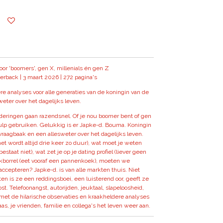
or 'boomers', gen X, millenials én gen Z
erback |
3 maart 2026 |
272 pagina's
re analyses voor alle generaties van de koningin van de
eter over het dagelijks leven.
nderingen gaan razendsnel. Of je nou boomer bent of gen
ulp gebruiken. Gelukkig is er Japke-d. Bouma. Koningin
vraagbaak en een allesweter over het dagelijks leven.
t wordt altijd drie keer zo duur), wat moet je weten
estaat niet), wat zet je op je dating profiel (liever geen
erkborrel (eet vooraf een pannenkoek), moeten we
ccepteren? Japke-d. is van alle markten thuis. Niet
ten is ze een reddingsboei, een luisterend oor, geeft ze
st. Telefoonangst, autorijden, jeuktaal, slapeloosheid,
met de hilarische observaties en kraakheldere analyses
as, je vrienden, familie en collega's het leven weer aan.