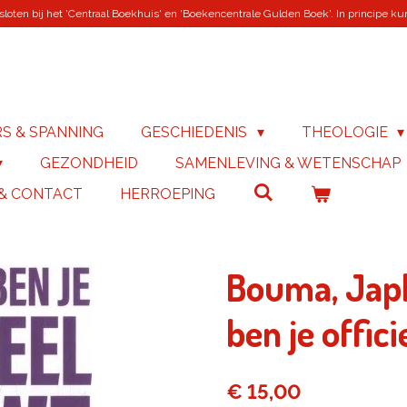
loten bij het 'Centraal Boekhuis' en 'Boekencentrale Gulden Boek'. In principe kunn
RS & SPANNING
GESCHIEDENIS
THEOLOGIE
GEZONDHEID
SAMENLEVING & WETENSCHAP
 & CONTACT
HERROEPING
Bouma, Jap
ben je offic
€ 15,00