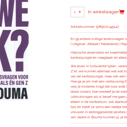
In winkelwagen
Artikelnummer:
9789021345147
En 59 andere nuttige levensvragen vo
|
Uitgever: Alfabet |
Nederlands |
Pap
Hilarische observaties en kraakhelde
kantoorjungle en vraagbaak en allesw
We leven in turbulente tijden, vera
Z'er, we kunnen allemaal wel wat h
van de kantoorjungle, maar ook een 
Hoe ga je om met een verbouwing (he
voor je kinderen krijgt (de roze wolk b
dooie vissen), hoe overleef je de w
uitdrukkingen als ik besef me gaan a
alleen in de kantoortuin, ook daarbui
tips én biedt ze soms een beetje troo
vrouwen in leidinggevende posities 
van Japke-d. Bouma kunnen jij, je ba