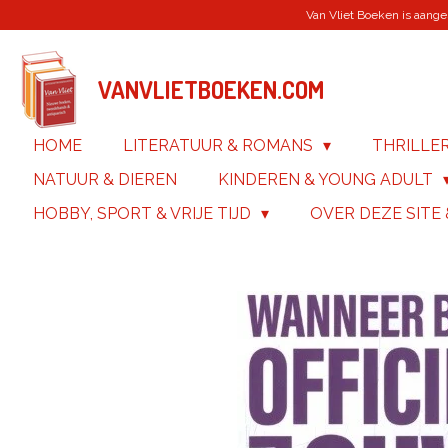
Van Vliet Boeken is aanges
Ga
direct
naar
de
VANVLIETBOEKEN.COM
hoofdinhoud
HOME
LITERATUUR & ROMANS
THRILLE
NATUUR & DIEREN
KINDEREN & YOUNG ADULT
HOBBY, SPORT & VRIJE TIJD
OVER DEZE SITE