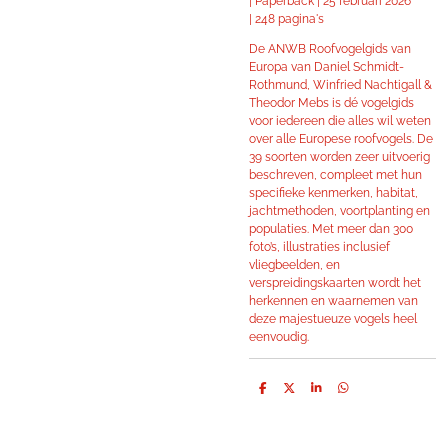
|
Paperback |
25 februari 2026
|
248 pagina's
De ANWB Roofvogelgids van
Europa van Daniel Schmidt-
Rothmund, Winfried Nachtigall &
Theodor Mebs is dé vogelgids
voor iedereen die alles wil weten
over alle Europese roofvogels. De
39 soorten worden zeer uitvoerig
beschreven, compleet met hun
specifieke kenmerken, habitat,
jachtmethoden, voortplanting en
populaties. Met meer dan 300
foto’s, illustraties inclusief
vliegbeelden, en
verspreidingskaarten wordt het
herkennen en waarnemen van
deze majestueuze vogels heel
eenvoudig.
D
D
S
D
e
e
h
e
l
e
a
l
e
l
r
e
n
e
n