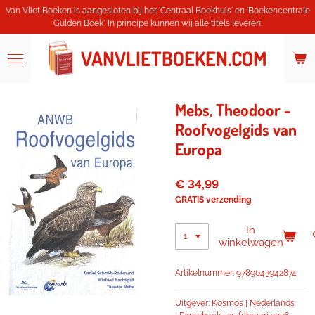
Van Vliet Boeken is aangesloten bij het 'Centraal Boekhuis' en 'Boekencentrale
Ga
Gulden Boek'. In principe kunnen wij alle titels leveren.
direct
naar
de
VANVLIETBOEKEN.COM
hoofdinhoud
Mebs, Theodoor -
Roofvogelgids van
Europa
€ 34,99
GRATIS verzending
In
winkelwagen
Artikelnummer:
9789043942874
Uitgever: Kosmos |
Nederlands