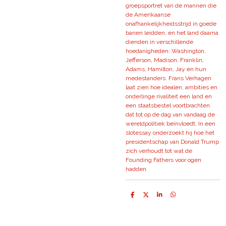
groepsportret van de mannen die
de Amerikaanse
onafhankelijkheidsstrijd in goede
banen leidden, en het land daarna
dienden in verschillende
hoedanigheden: Washington,
Jefferson, Madison, Franklin,
Adams, Hamilton, Jay en hun
medestanders. Frans Verhagen
laat zien hoe idealen, ambities en
onderlinge rivaliteit een land en
een staatsbestel voortbrachten
dat tot op de dag van vandaag de
wereldpolitiek beïnvloedt. In een
slotessay onderzoekt hij hoe het
presidentschap van Donald Trump
zich verhoudt tot wat de
Founding Fathers voor ogen
hadden.
D
D
S
D
e
e
h
e
l
e
a
l
e
l
r
e
n
e
n