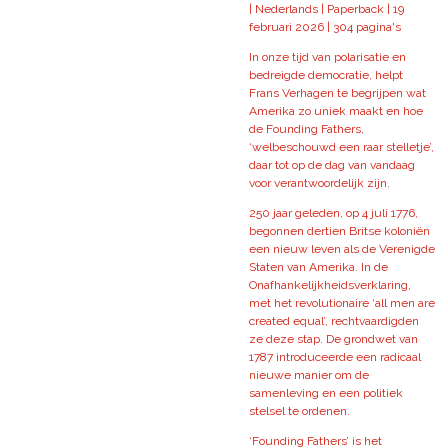
|
Nederlands |
Paperback |
19
februari 2026 |
304 pagina's
In onze tijd van polarisatie en
bedreigde democratie, helpt
Frans Verhagen te begrijpen wat
Amerika zo uniek maakt en hoe
de Founding Fathers,
‘welbeschouwd een raar stelletje’,
daar tot op de dag van vandaag
voor verantwoordelijk zijn.
250 jaar geleden, op 4 juli 1776,
begonnen dertien Britse koloniën
een nieuw leven als de Verenigde
Staten van Amerika. In de
Onafhankelijkheidsverklaring,
met het revolutionaire ‘all men are
created equal’, rechtvaardigden
ze deze stap. De grondwet van
1787 introduceerde een radicaal
nieuwe manier om de
samenleving en een politiek
stelsel te ordenen.
‘Founding Fathers’ is het