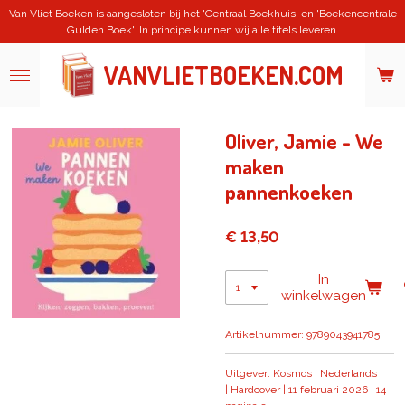
Van Vliet Boeken is aangesloten bij het 'Centraal Boekhuis' en 'Boekencentrale
Ga
Gulden Boek'. In principe kunnen wij alle titels leveren.
direct
naar
de
VANVLIETBOEKEN.COM
hoofdinhoud
Oliver, Jamie - We
maken
pannenkoeken
€ 13,50
In
winkelwagen
Artikelnummer:
9789043941785
Uitgever: Kosmos |
Nederlands
|
Hardcover |
11 februari 2026 |
14