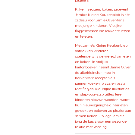
pagina's
Kijken, zeggen, koken, proeven!
Jamie’s Kleine Keukenbieb is hét
cadeau voor Jamie Oliver-fans
met jonge kinderen. Vrolijke
flapjesboeken om lekker te lezen
en te eten.
Met Jamie’s Kleine Keukenbieb
ontdekken kinderen
spelenderwijs de wereld van eten
en koken. In vrolijke
kartonboeken neemt Jamie Oliver
de allerkleinsten mee in
herkenbare recepten als
pannenkoeken, pizza en pasta.
Met flapjes, kleurrijke illustraties
en stap-voor-stap uitleg leren
kinderen nieuwe woorden, wordt
hun nieuwsgierigheid naar eten
gewekt en beleven ze plezier aan
samen koken. Zo legt Jamie al
jong de basis voor een gezonde
relatie met voeding.