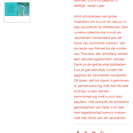
februari 2026 |
16 pagina's |
leeftijd: vanaf 1 jaar
Acht schilderijen van grote
meesters om kunst en natuur in
alle seizoenen te ontdekken. Een
unieke collectie die kunst en
seizoenen combineert aan de
hand van iconische werken. Van
de lente van Monet tot de winter
van Thaulow, elk schilderij vertelt
een seizoensgebonden verhaal.
Dankzij de gekleurde tabbladen
kun je gemakkelijk tussen de
pagina’s en seizoenen navigeren.
Dit boek, dat tot stand is gekomen
in samenwerking met het Musée
d’Orsay, is een eerste
kennismaking met kunst voor
peuters. Het prikkelt de artistieke
gevoeligheid van baby’s en laat
hen tegelijkertijd kennis maken
met het ritme van de seizoenen.