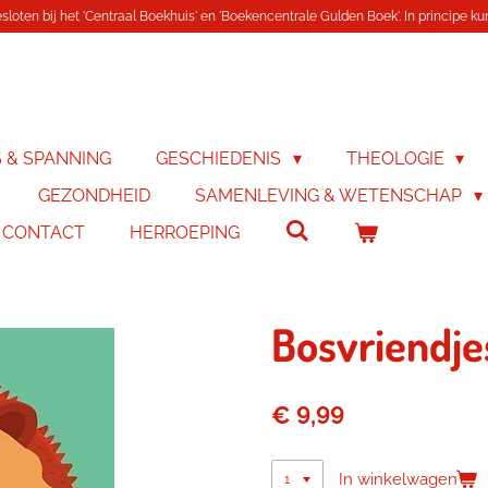
loten bij het 'Centraal Boekhuis' en 'Boekencentrale Gulden Boek'. In principe kunn
S & SPANNING
GESCHIEDENIS
THEOLOGIE
GEZONDHEID
SAMENLEVING & WETENSCHAP
& CONTACT
HERROEPING
Bosvriendje
€ 9,99
In winkelwagen