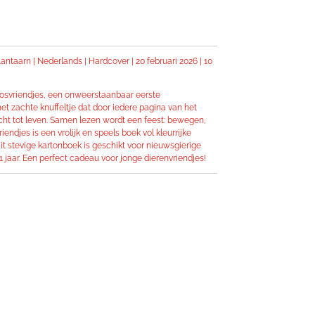
Lantaarn |
Nederlands |
Hardcover | 20 febru
ari 2026 |
10
osvriendjes, een onweerstaanbaar eerste
et zachte knuffeltje dat door iedere pagina van het
echt tot leven. Samen lezen wordt een feest: bewegen,
endjes is een vrolijk en speels boek vol kleurrijke
Dit stevige kartonboek is geschikt voor nieuwsgierige
1 jaar. Een perfect cadeau voor jonge dierenvriendjes!