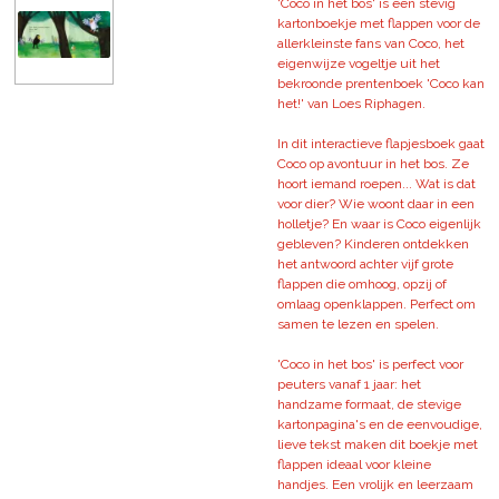
'Coco in het bos' is een stevig
kartonboekje met flappen voor de
allerkleinste fans van Coco, het
eigenwijze vogeltje uit het
bekroonde prentenboek 'Coco kan
het!' van Loes Riphagen.
In dit interactieve flapjesboek gaat
Coco op avontuur in het bos. Ze
hoort iemand roepen... Wat is dat
voor dier? Wie woont daar in een
holletje? En waar is Coco eigenlijk
gebleven? Kinderen ontdekken
het antwoord achter vijf grote
flappen die omhoog, opzij of
omlaag openklappen. Perfect om
samen te lezen en spelen.
'Coco in het bos' is perfect voor
peuters vanaf 1 jaar: het
handzame formaat, de stevige
kartonpagina's en de eenvoudige,
lieve tekst maken dit boekje met
flappen ideaal voor kleine
handjes. Een vrolijk en leerzaam