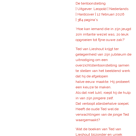
De tentoonstelling
|
Uitgever: Leopold |
Nederlands
|
Hardcover |
12 februari 2026
|
384 pagina's
‘Hoe kan iemand die in zijn jeugd
zo’n irritante wezel was, zo leuk
opgroeien tot fijne ouwe zak?’
Ted van Lieshout krijgt ter
gelegenheid van zijn jubileum de
uitnodiging om een
overzichtstentoonstelling samen
te stellen van het beeldend werk
dat hij de afgelopen
halve eeuw maakte. Hij probeert
een keuze te maken.
Als dat niet lukt, roept hij de hulp
in van zijn jongere zelf.
Dat verloopt allesbehalve soepel.
Heeft de oude Ted wel de
verwachtingen van de jonge Ted
waargemaakt?
Wat de boeken van Ted van
Lieshout bijzonder en uniek