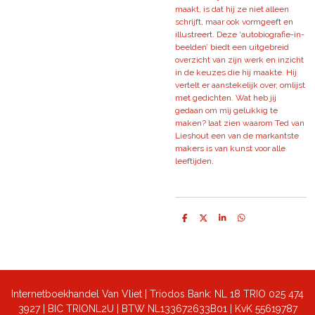
maakt, is dat hij ze niet alleen
schrijft, maar ook vormgeeft en
illustreert. Deze ‘autobiografie-in-
beelden’ biedt een uitgebreid
overzicht van zijn werk en inzicht
in de keuzes die hij maakte. Hij
vertelt er aanstekelijk over, omlijst
met gedichten. Wat heb jij
gedaan om mij gelukkig te
maken? laat zien waarom Ted van
Lieshout een van de markantste
makers is van kunst voor alle
leeftijden.
D
D
S
D
e
e
h
e
l
e
a
l
e
l
r
e
n
e
n
Internetboekhandel Van Vliet | Triodos Bank: NL 18 TRIO 025 474
3927 | BIC TRIONL2U | BTW NL133672633B01 |
KvK 55619787