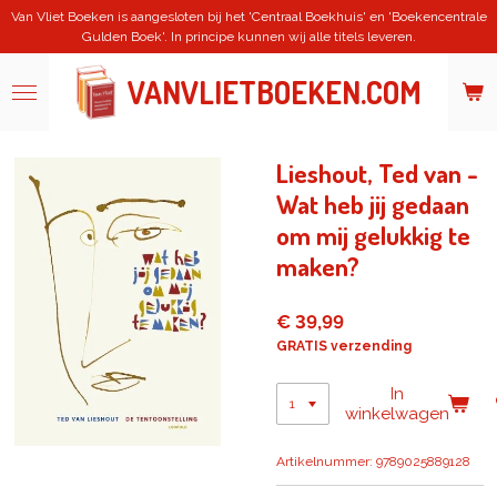
Van Vliet Boeken is aangesloten bij het 'Centraal Boekhuis' en 'Boekencentrale
Ga
Gulden Boek'. In principe kunnen wij alle titels leveren.
direct
naar
de
VANVLIETBOEKEN.COM
hoofdinhoud
Lieshout, Ted van -
Wat heb jij gedaan
om mij gelukkig te
maken?
€ 39,99
GRATIS verzending
In
winkelwagen
Artikelnummer:
9789025889128