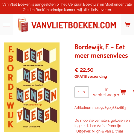
Van Vliet Boeken is aangesloten bij het 'Centraal Boekhuis' en 'Boekencentrale
Ga
Gulden Boek'. In principe kunnen wij alle titels leveren.
direct
naar
VANVLIETBOEKEN.COM
de
hoofdinhoud
Bordewijk, F. - Eet
meer mensenvlees
€ 22,50
GRATIS verzending
In
winkelwagen
Artikelnummer:
9789038812663
De mooiste verhalen, gekozen en
ingeleid door Aafke Romeijn
|
Uitgever: Nijgh & Van Ditmar