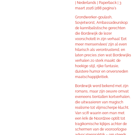
|
Nederlands |
Paperback |
3
maart 2026 |
288 pagina's
Grondwerker-goulash,
Sovjetworst, Ambassadeurskop:
de kannibalistische gerechten
die Bordewijk de lezer
voorschotelt in zijn verhaal ‘Eet
meer mensenvlees’ zijn al even
hilarisch als verontrustend, en
laten precies zien wat Bordewijks
verhalen zo sterk maakt: de
hoekige stijl, rijke fantasie,
duistere humor en onversneden
maatschappijkritiek.
Bordewijk werd bekend met zijn
romans, maar zijn oeuvre omvat
eveneens tientallen kortverhalen,
die uitwaaieren van magisch
realisme tot vlijmscherpe klucht.
Van scifi waarin een man met
een krik de Noordzee optilt tot
tragikomische kijkjes achter de
schermen van de vooroorlogse
advocatenpraktijk – om steeds