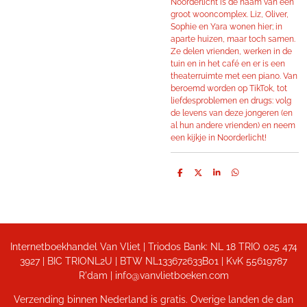
Noorderlicht is de naam van een
groot wooncomplex. Liz, Oliver,
Sophie en Yara wonen hier; in
aparte huizen, maar toch samen.
Ze delen vrienden, werken in de
tuin en in het café en er is een
theaterruimte met een piano. Van
beroemd worden op TikTok, tot
liefdesproblemen en drugs: volg
de levens van deze jongeren (en
al hun andere vrienden) en neem
een kijkje in Noorderlicht!
D
D
S
D
e
e
h
e
l
e
a
l
e
l
r
e
n
e
n
Internetboekhandel Van Vliet | Triodos Bank: NL 18 TRIO 025 474
3927 | BIC TRIONL2U | BTW NL133672633B01 |
KvK 55619787
R'dam | info@vanvlietboeken.com
Verzending binnen Nederland is gratis. Overige landen de dan