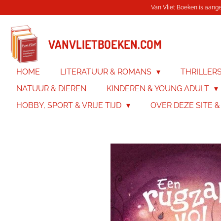
Van Vliet Boeken is aanges
Ga
direct
naar
de
VANVLIETBOEKEN.COM
hoofdinhoud
HOME
LITERATUUR & ROMANS
THRILLER
NATUUR & DIEREN
KINDEREN & YOUNG ADULT
HOBBY, SPORT & VRIJE TIJD
OVER DEZE SITE 