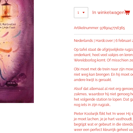
In winkelwagen
Artikelnummer:
9789047716365
Nederlands |
Hardcover |
6 februari 
Op tafel staat de afgrijselijkste rug
onderkant, heel veel vakjes en leren 
Wereldoorlog komt. Of misschien zelfs
Obi moet met de trein naar zijn moe
niet weg kan brengen. En hij moet 
andere kwijt is geraakt.
Alsof dat allemaal al niet erg genoeg
zakmes, waardoor hij niet genoeg he
het volgende station te lopen. Dat g
nog iets in zijn rugzak…
Pieter Koolwijk flikt het ’m weer. Hi
je moet lachen, je je hart vasthoudt
begrijpt wat er gebeurt in die stee
weer een perfect kleurrijk geheel va