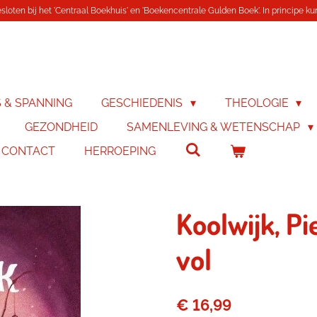
loten bij het 'Centraal Boekhuis' en 'Boekencentrale Gulden Boek'. In principe kunn
S & SPANNING
GESCHIEDENIS
THEOLOGIE
GEZONDHEID
SAMENLEVING & WETENSCHAP
& CONTACT
HERROEPING
Koolwijk, Pi
vol
€ 16,99