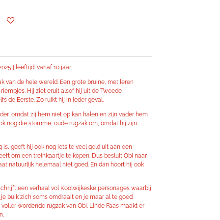
2025 | leeftijd: vanaf 10 jaar
zak van de hele wereld. Een grote bruine, met leren
riempjes. Hij ziet eruit alsof hij uit de Tweede
 de Eerste. Zo ruikt hij in ieder geval.
der, omdat zij hem niet op kan halen en zijn vader hem
ook nog die stomme, oude rugzak om, omdat hij zijn
 is, geeft hij ook nog iets te veel geld uit aan een
eft om een treinkaartje te kopen. Dus besluit Obi naar
aat natuurlijk helemaal niet goed. En dan hoort hij ook
j schrijft een verhaal vol Koolwijkeske personages waarbij
, je buik zich soms omdraait en je maar al te goed
ds voller wordende rugzak van Obi. Linde Faas maakt er
n.