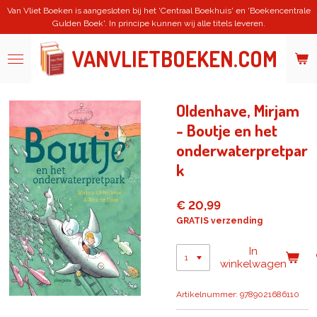
Van Vliet Boeken is aangesloten bij het 'Centraal Boekhuis' en 'Boekencentrale
Ga
Gulden Boek'. In principe kunnen wij alle titels leveren.
direct
naar
VANVLIETBOEKEN.COM
de
hoofdinhoud
Oldenhave, Mirjam
- Boutje en het
onderwaterpretpar
k
€ 20,99
GRATIS verzending
In
winkelwagen
Artikelnummer:
9789021686110