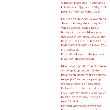
Uitgever: Ploegsma |
Nederlands
|
Hardcover |
29 januari 2025 |
168
pagina's | leeftijd: vanaf 7 jaar
Boutje en zijn vader Ed wonen bij
de rommelberg, de fijnste plek
van de wereld. Boutje kan er
heerlijk knutselen. Maar op een
dag staat er een groot bord bij de
berg: VERKOCHT. HIER MAAKT
BARONES SCHMECKERMAN EEN
SKIPARADIJS!
Ed vindt het een duidelijke zaak:
inpakken en wegwezen.
Maar Boutje geeft het niet zomaar
op. Hij gaat op bezoek bij de
barones en vraagt haar zo beleefd
mogelijk of ze haar skiparadijs
ergens anders wil neerzetten.
Helaas lacht ze hem eerst uit en
stuurt ze hem daarna weg. 'Leuk
hondje,' zegt ze nog, terwijl ze
naar Ali wijst.
Een dag later is Ali verdwenen.