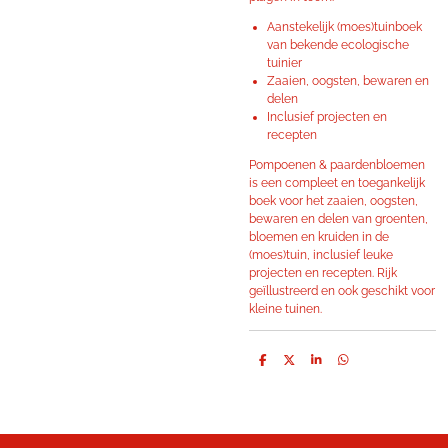
Aanstekelijk (moes)tuinboek
van bekende ecologische
tuinier
Zaaien, oogsten, bewaren en
delen
Inclusief projecten en
recepten
Pompoenen & paardenbloemen
is een compleet en toegankelijk
boek voor het zaaien, oogsten,
bewaren en delen van groenten,
bloemen en kruiden in de
(moes)tuin, inclusief leuke
projecten en recepten. Rijk
geïllustreerd en ook geschikt voor
kleine tuinen.
D
D
S
D
e
e
h
e
l
e
a
l
e
l
r
e
n
e
n