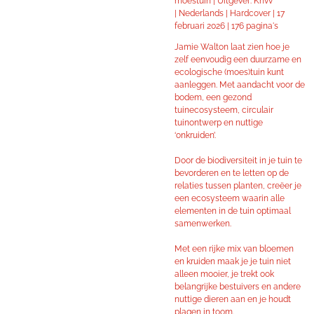
moestuin |
Uitgever: Knvv
|
Nederlands |
Hardcover |
17
februari 2026 |
176 pagina's
Jamie Walton laat zien hoe je
zelf eenvoudig een duurzame en
ecologische (moes)tuin kunt
aanleggen. Met aandacht voor de
bodem, een gezond
tuinecosysteem, circulair
tuinontwerp en nuttige
‘onkruiden’.
Door de biodiversiteit in je tuin te
bevorderen en te letten op de
relaties tussen planten, creëer je
een ecosysteem waarin alle
elementen in de tuin optimaal
samenwerken.
Met een rijke mix van bloemen
en kruiden maak je je tuin niet
alleen mooier, je trekt ook
belangrijke bestuivers en andere
nuttige dieren aan en je houdt
plagen in toom.