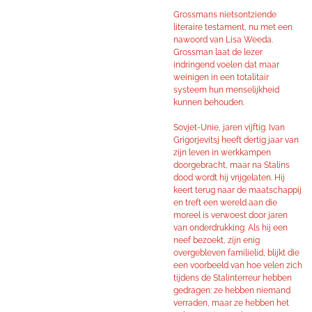
Grossmans nietsontziende
literaire testament, nu met een
nawoord van Lisa Weeda.
Grossman laat de lezer
indringend voelen dat maar
weinigen in een totalitair
systeem hun menselijkheid
kunnen behouden.
Sovjet-Unie, jaren vijftig. Ivan
Grigorjevitsj heeft dertig jaar van
zijn leven in werkkampen
doorgebracht, maar na Stalins
dood wordt hij vrijgelaten. Hij
keert terug naar de maatschappij
en treft een wereld aan die
moreel is verwoest door jaren
van onderdrukking. Als hij een
neef bezoekt, zijn enig
overgebleven familielid, blijkt die
een voorbeeld van hoe velen zich
tijdens de Stalinterreur hebben
gedragen: ze hebben niemand
verraden, maar ze hebben het