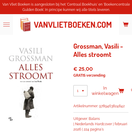
Van Vliet Boeken is aangesloten bij het 'Centraal Boekhuis' en 'Boekencentrale
Ga
Gulden Boek'. In principe kunnen wij alle titels leveren.
direct
naar
de
VANVLIETBOEKEN.COM
hoofdinhoud
Grossman, Vasili -
Alles stroomt
€ 25,00
GRATIS verzending
In
winkelwagen
Artikelnummer:
9789463824842
Uitgever: Balans
|
Nederlands
Hardcover |
februari
2026 |
224 pagina's