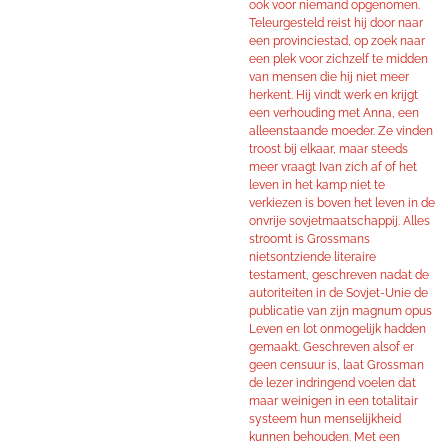
ook voor niemand opgenomen.
Teleurgesteld reist hij door naar
een provinciestad, op zoek naar
een plek voor zichzelf te midden
van mensen die hij niet meer
herkent. Hij vindt werk en krijgt
een verhouding met Anna, een
alleenstaande moeder. Ze vinden
troost bij elkaar, maar steeds
meer vraagt Ivan zich af of het
leven in het kamp niet te
verkiezen is boven het leven in de
onvrije sovjetmaatschappij. Alles
stroomt is Grossmans
nietsontziende literaire
testament, geschreven nadat de
autoriteiten in de Sovjet-Unie de
publicatie van zijn magnum opus
Leven en lot onmogelijk hadden
gemaakt. Geschreven alsof er
geen censuur is, laat Grossman
de lezer indringend voelen dat
maar weinigen in een totalitair
systeem hun menselijkheid
kunnen behouden. Met een