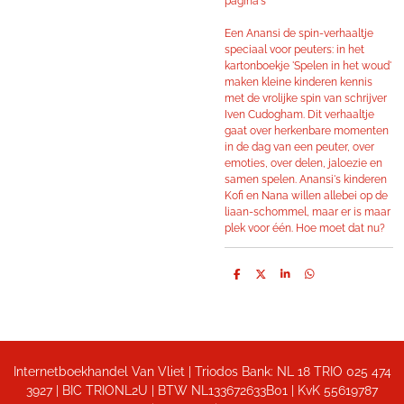
pagina's
Een Anansi de spin-verhaaltje
speciaal voor peuters: in het
kartonboekje 'Spelen in het woud'
maken kleine kinderen kennis
met de vrolijke spin van schrijver
Iven Cudogham. Dit verhaaltje
gaat over herkenbare momenten
in de dag van een peuter, over
emoties, over delen, jaloezie en
samen spelen. Anansi's kinderen
Kofi en Nana willen allebei op de
liaan-schommel, maar er is maar
plek voor één. Hoe moet dat nu?
D
D
S
D
e
e
h
e
l
e
a
l
e
l
r
e
n
e
n
Internetboekhandel Van Vliet | Triodos Bank: NL 18 TRIO 025 474
3927 | BIC TRIONL2U | BTW NL133672633B01 |
KvK 55619787