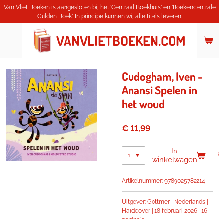
Van Vliet Boeken is aangesloten bij het 'Centraal Boekhuis' en 'Boekencentrale
Ga
Gulden Boek'. In principe kunnen wij alle titels leveren.
direct
naar
de
VANVLIETBOEKEN.COM
hoofdinhoud
Cudogham, Iven -
Anansi Spelen in
het woud
€ 11,99
In
winkelwagen
Artikelnummer:
9789025782214
Uitgever: Gottmer | Nederlands |
Hardcover | 18 februari 2026 | 16