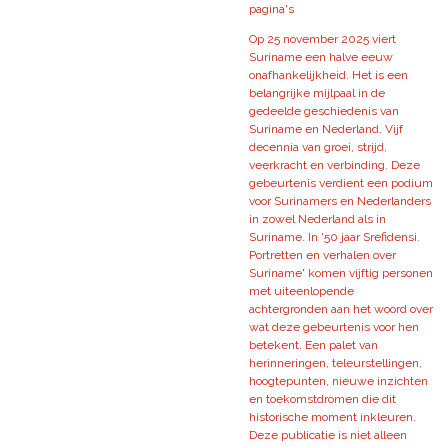
pagina's
Op 25 november 2025 viert
Suriname een halve eeuw
onafhankelijkheid. Het is een
belangrijke mijlpaal in de
gedeelde geschiedenis van
Suriname en Nederland. Vijf
decennia van groei, strijd,
veerkracht en verbinding. Deze
gebeurtenis verdient een podium
voor Surinamers en Nederlanders
in zowel Nederland als in
Suriname. In '50 jaar Srefidensi.
Portretten en verhalen over
Suriname' komen vijftig personen
met uiteenlopende
achtergronden aan het woord over
wat deze gebeurtenis voor hen
betekent. Een palet van
herinneringen, teleurstellingen,
hoogtepunten, nieuwe inzichten
en toekomstdromen die dit
historische moment inkleuren.
Deze publicatie is niet alleen