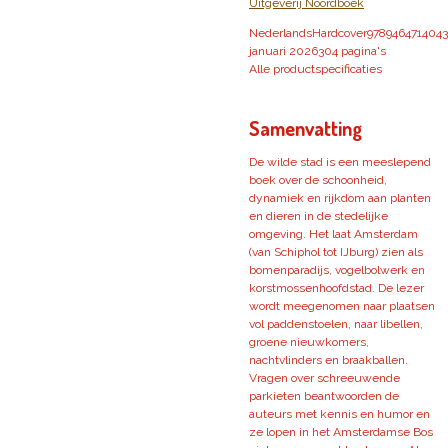
Uitgeverij Noordboek
Nederlands
Hardcover
9789464714043
januari 2026
304 pagina's
Alle productspecificaties
Samenvatting
De wilde stad is een meeslepend
boek over de schoonheid,
dynamiek en rijkdom aan planten
en dieren in de stedelijke
omgeving. Het laat Amsterdam
(van Schiphol tot IJburg) zien als
bomenparadijs, vogelbolwerk en
korstmossenhoofdstad. De lezer
wordt meegenomen naar plaatsen
vol paddenstoelen, naar libellen,
groene nieuwkomers,
nachtvlinders en braakballen.
Vragen over schreeuwende
parkieten beantwoorden de
auteurs met kennis en humor en
ze lopen in het Amsterdamse Bos