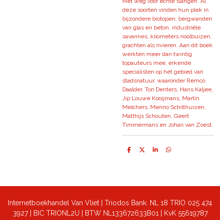
niet weg voor echte slangen. Al
deze soorten vinden hun plek in
bijzondere biotopen: bergwanden
van glas en beton, industriële
savannes, kilometers rioolbuizen,
grachten als rivieren. Aan dit boek
werkten meer dan twintig
topauteurs mee, erkende
specialisten op het gebied van
stadsnatuur, waaronder Remco
Daalder, Ton Denters, Hans Kaljee,
Jip Louwe Kooijmans, Martin
Melchers, Menno Schilthuizen,
Matthijs Schouten, Geert
Timmermans en Johan van Zoest.
D
D
S
D
e
e
h
e
l
e
a
l
e
l
r
e
n
e
n
Internetboekhandel Van Vliet | Triodos Bank: NL 18 TRIO 025 474
3927 | BIC TRIONL2U | BTW NL133672633B01 |
KvK 55619787