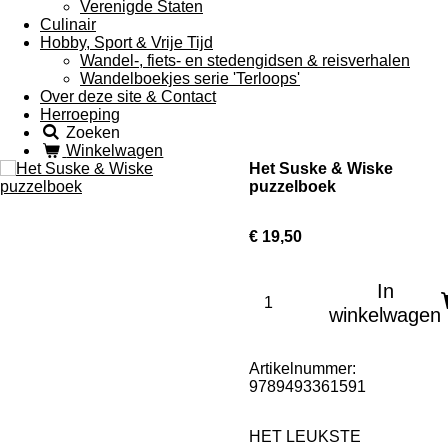
Verenigde Staten
Culinair
Hobby, Sport & Vrije Tijd
Wandel-, fiets- en stedengidsen & reisverhalen
Wandelboekjes serie 'Terloops'
Over deze site & Contact
Herroeping
Zoeken
Winkelwagen
Het Suske & Wiske
puzzelboek
€ 19,50
In
winkelwagen
Artikelnummer:
9789493361591
HET LEUKSTE