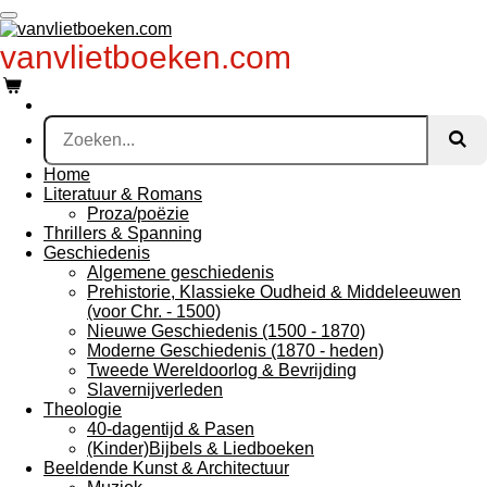
Ga
direct
vanvlietboeken.com
naar
de
hoofdinhoud
Home
Literatuur & Romans
Proza/poëzie
Thrillers & Spanning
Geschiedenis
Algemene geschiedenis
Prehistorie, Klassieke Oudheid & Middeleeuwen
(voor Chr. - 1500)
Nieuwe Geschiedenis (1500 - 1870)
Moderne Geschiedenis (1870 - heden)
Tweede Wereldoorlog & Bevrijding
Slavernijverleden
Theologie
40-dagentijd & Pasen
(Kinder)Bijbels & Liedboeken
Beeldende Kunst & Architectuur