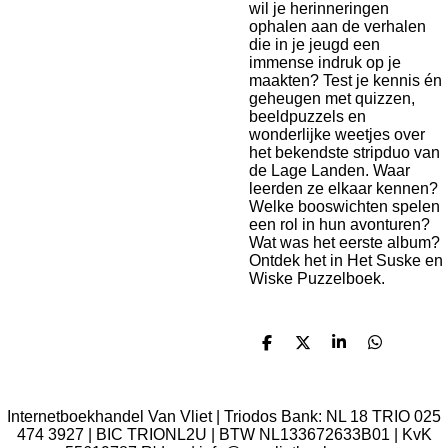
wil je herinneringen
ophalen aan de verhalen
die in je jeugd een
immense indruk op je
maakten? Test je kennis én
geheugen met quizzen,
beeldpuzzels en
wonderlijke weetjes over
het bekendste stripduo van
de Lage Landen. Waar
leerden ze elkaar kennen?
Welke booswichten spelen
een rol in hun avonturen?
Wat was het eerste album?
Ontdek het in Het Suske en
Wiske Puzzelboek.
D
D
S
D
e
e
h
e
l
e
a
l
e
l
r
e
n
e
n
Internetboekhandel Van Vliet | Triodos Bank: NL 18 TRIO 025
474 3927 | BIC TRIONL2U | BTW NL133672633B01 |
KvK