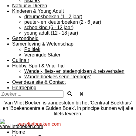
Muziek
Natuur & Dieren
Kinderen & Young Adult
dreumesboeken (1 - 2 jaar)
peuter- en kleuterboeken (2 - 6 jaar)
schoolkind (6 - 12 jaar)
young adult (12 - 18 jaar)
Gezondheid
Samenleving & Wetenschap
Politiek
Verenigde Staten
Culinair
Hobby, Sport & Vrije Tijd
Wandel-, fiets- en stedengidsen & reisverhalen
Wandelboekjes serie 'Terloops'
Over deze site & Contact
Herroeping
Van Vliet Boeken is aangesloten bij het 'Centraal Boekhuis'
en 'Boekencentrale Gulden Boek'. In principe kunnen wij alle
titels leveren.
vanvlietboeken.com
Home